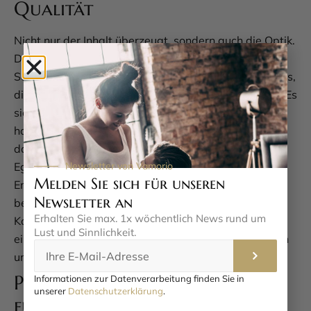
Qualität
Nicht nur der Inhalt überzeugt, sondern auch die Optik.
Das Ultimate Bondage Kit kommt in einem stylischen
Schwarz daher, akzentuiert mit silberfarbenen Details,
die dem Ganzen einen Hauch von Eleganz verleihen. Es
sieht nicht nur schick aus, sondern fühlt sich auch
hochwertig an. Die Materialien sind so verarbeitet,
dass sie selbst den wildesten Spielen standhalten.
Newsletter von Vamorio
Egal, ob Sie gerade erst anfangen oder schon
Melden Sie sich für unseren
Erfahrung mitbringen – dieses Set ist langlebig und
Newsletter an
bereit für alles, was Sie sich ausdenken. Die
Erhalten Sie max. 1x wöchentlich News rund um
Kombination aus Design und Robustheit macht es zu
Lust und Sinnlichkeit.
einem Must-have für alle, die Wert auf Qualität legen
und gleichzeitig nicht auf Stil verzichten wollen.
Pflegeleicht und immer bereit
Informationen zur Datenverarbeitung finden Sie in
unserer
Datenschutzerklärung
.
für den nächsten Einsatz