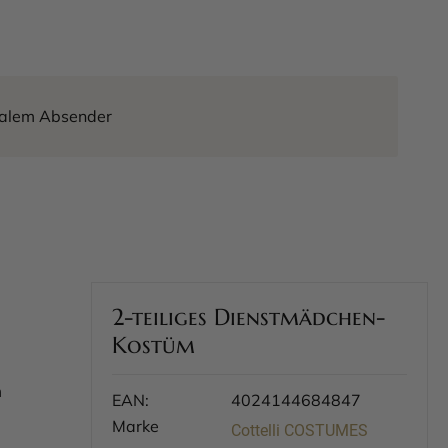
tralem Absender
2-teiliges Dienstmädchen-
Kostüm
m
EAN:
4024144684847
Marke
Cottelli COSTUMES