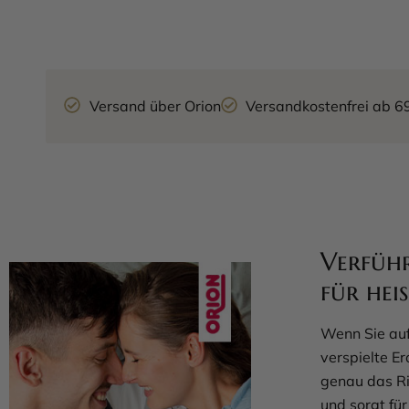
Versand über Orion
Versandkostenfrei ab 6
Verfüh
für hei
Wenn Sie auf
verspielte E
genau das Ri
und sorgt fü