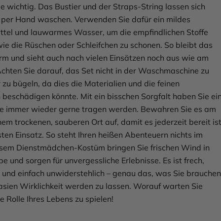
ge wichtig. Das Bustier und der Straps-String lassen sich
 per Hand waschen. Verwenden Sie dafür ein mildes
tel und lauwarmes Wasser, um die empfindlichen Stoffe
wie die Rüschen oder Schleifchen zu schonen. So bleibt das
rm und sieht auch nach vielen Einsätzen noch aus wie am
Achten Sie darauf, das Set nicht in der Waschmaschine zu
 zu bügeln, da dies die Materialien und die feinen
 beschädigen könnte. Mit ein bisschen Sorgfalt haben Sie ei
Sie immer wieder gerne tragen werden. Bewahren Sie es am
em trockenen, sauberen Ort auf, damit es jederzeit bereit is
sten Einsatz. So steht Ihren heißen Abenteuern nichts im
sem Dienstmädchen-Kostüm bringen Sie frischen Wind in
e und sorgen für unvergessliche Erlebnisse. Es ist frech,
h und einfach unwiderstehlich – genau das, was Sie brauchen
asien Wirklichkeit werden zu lassen. Worauf warten Sie
ie Rolle Ihres Lebens zu spielen!