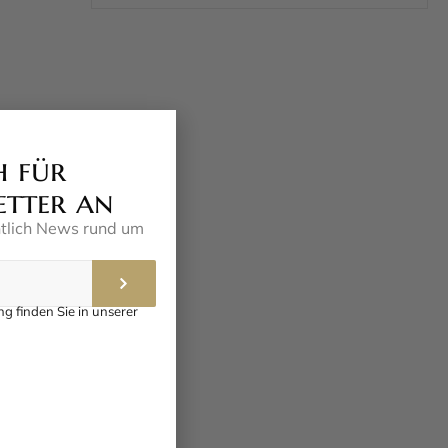
h für
etter an
ntlich News rund um
h
g finden Sie in unserer