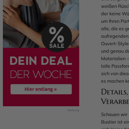
weißen Rüsche
der keine Wün
um Ihren Par
alle, die es
aufregenden 
Ouvert-Style
und genau da
Materialien 
tolle Passfo
sich von die
es machen kan
Details
Verarb
Schauen wir 
Bustier ist e