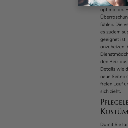
schmiegt sic
optimal an. E
Überraschung
fühlen. Die 
es zudem sup
geeignet ist
anzuheizen. 
Dienstmädche
den Reiz aus
Details wie d
neue Seiten a
freien Lauf u
sich zieht.
Pflegel
Kostüm
Damit Sie la