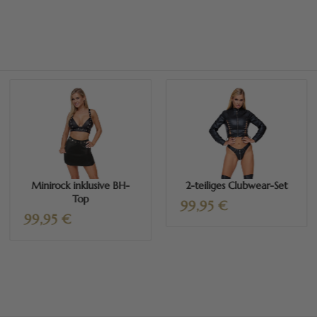
Mehr erfahren
Mehr erfahren
Minirock inklusive BH-
2-teiliges Clubwear-Set
Top
99,95
€
99,95
€