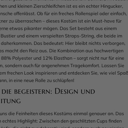
n und kleinen Zierschleifchen ist es ein echter Hingucker,
sche offenlässt. Ob für ein freches Rollenspiel oder einfach,
tner zu überraschen – dieses Kostüm ist ein Must-have für
 gerne etwas pikanter mögen. Das Set besteht aus einem
Bustier und einem verspielten Straps-String, die beide im
 daherkommen. Das bedeutet: Hier bleibt nichts verborgen,
s macht den Reiz aus. Die Kombination aus hochwertigen
– 88% Polyester und 12% Elasthan – sorgt nicht nur für eine
rm, sondern auch für angenehmen Tragekomfort. Lassen Sie
sem frechen Look inspirieren und entdecken Sie, wie viel Spa
n, in eine neue Rolle zu schlüpfen!
, die begeistern: Design und
eitung
uns die Feinheiten dieses Kostüms einmal genauer an. Das
in echtes Highlight: Zwischen den geschlitzten Cups finden