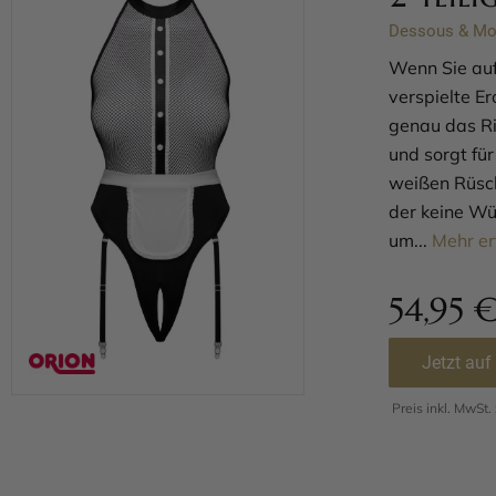
Dessous & M
Wenn Sie auf
verspielte E
genau das Ri
und sorgt fü
weißen Rüsche
der keine Wün
um...
Mehr er
54,95
Jetzt auf
Preis inkl. MwSt