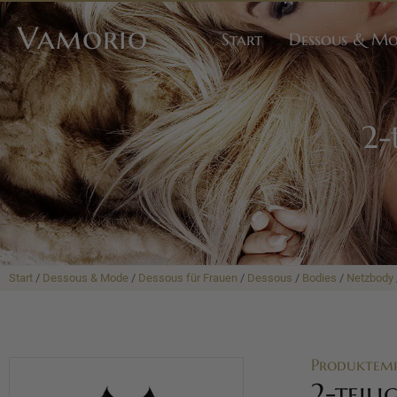
Vamorio
Start
Dessous & M
2-
Start
/
Dessous & Mode
/
Dessous für Frauen
/
Dessous
/
Bodies
/
Netzbody
Produktem
2-teil