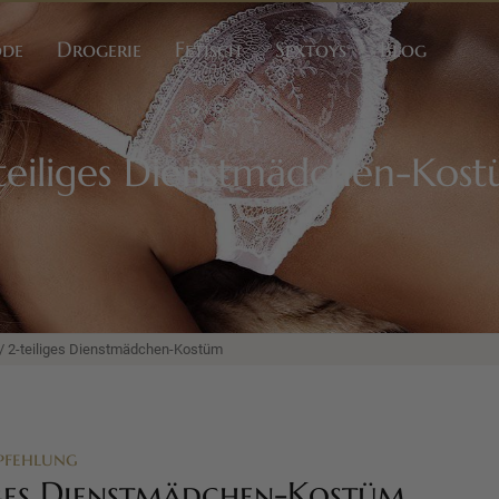
ode
Drogerie
Fetisch
Sextoys
Blog
teiliges Dienstmädchen-Kos
/ 2-teiliges Dienstmädchen-Kostüm
pfehlung
iges Dienstmädchen-Kostüm