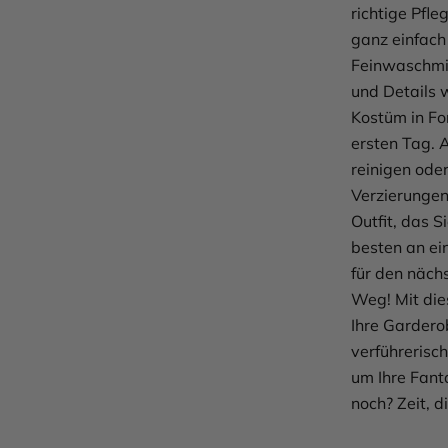
richtige Pfle
ganz einfach
Feinwaschmit
und Details 
Kostüm in Fo
ersten Tag. 
reinigen oder
Verzierungen
Outfit, das 
besten an ein
für den näch
Weg! Mit die
Ihre Garderob
verführerisc
um Ihre Fant
noch? Zeit, d