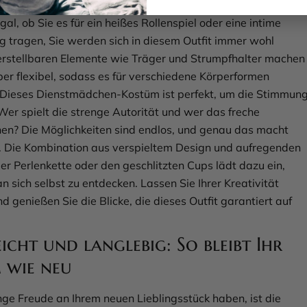
h der Stoff angenehm an Ihre Haut und passt sich Ihrer Figur
gal, ob Sie es für ein heißes Rollenspiel oder eine intime
 tragen, Sie werden sich in diesem Outfit immer wohl
verstellbaren Elemente wie Träger und Strumpfhalter machen
er flexibel, sodass es für verschiedene Körperformen
. Dieses Dienstmädchen-Kostüm ist perfekt, um die Stimmun
Wer spielt die strenge Autorität und wer das freche
n? Die Möglichkeiten sind endlos, und genau das macht
. Die Kombination aus verspieltem Design und aufregenden
er Perlenkette oder den geschlitzten Cups lädt dazu ein,
n sich selbst zu entdecken. Lassen Sie Ihrer Kreativität
nd genießen Sie die Blicke, die dieses Outfit garantiert auf
eicht und langlebig: So bleibt Ihr
 wie neu
nge Freude an Ihrem neuen Lieblingsstück haben, ist die