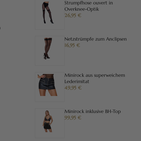
Strumpfhose ouvert in
Overknee-Optik
26,95
€
m
Netzstrümpfe zum Anclipsen
16,95
€
Minirock aus superweichem
Lederimitat
49,95
€
Minirock inklusive BH-Top
99,95
€