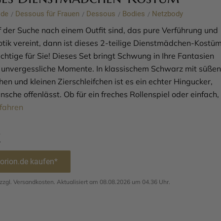
ode
Dessous für Frauen
Dessous
Bodies
Netzbody
/
/
/
/
 der Suche nach einem Outfit sind, das pure Verführung und
rotik vereint, dann ist dieses 2-teilige Dienstmädchen-Kostü
chtige für Sie! Dieses Set bringt Schwung in Ihre Fantasien
r unvergessliche Momente. In klassischem Schwarz mit süßen
n und kleinen Zierschleifchen ist es ein echter Hingucker,
sche offenlässt. Ob für ein freches Rollenspiel oder einfach,
fahren
€
 orion.de kaufen*
. zzgl. Versandkosten. Aktualisiert am 08.08.2026 um 04.36 Uhr.