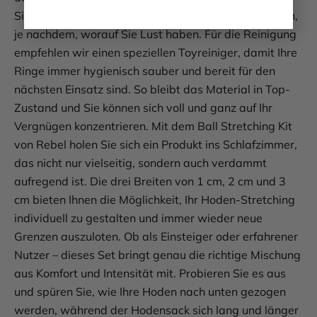
Sie können die Ringe einzeln tragen oder kombinieren,
je nachdem, worauf Sie Lust haben. Für die Reinigung
empfehlen wir einen speziellen Toyreiniger, damit Ihre
Ringe immer hygienisch sauber und bereit für den
nächsten Einsatz sind. So bleibt das Material in Top-
Zustand und Sie können sich voll und ganz auf Ihr
Vergnügen konzentrieren. Mit dem Ball Stretching Kit
von Rebel holen Sie sich ein Produkt ins Schlafzimmer,
das nicht nur vielseitig, sondern auch verdammt
aufregend ist. Die drei Breiten von 1 cm, 2 cm und 3
cm bieten Ihnen die Möglichkeit, Ihr Hoden-Stretching
individuell zu gestalten und immer wieder neue
Grenzen auszuloten. Ob als Einsteiger oder erfahrener
Nutzer – dieses Set bringt genau die richtige Mischung
aus Komfort und Intensität mit. Probieren Sie es aus
und spüren Sie, wie Ihre Hoden nach unten gezogen
werden, während der Hodensack sich lang und länger