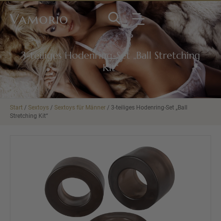
Vamorio
3-teiliges Hodenring-Set „Ball Stretching
Kit“
Start
/
Sextoys
/
Sextoys für Männer
/ 3-teiliges Hodenring-Set „Ball
Stretching Kit“