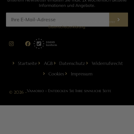
unserem Newsletter erhalten Sie max. 1x wöchentlich aktuelle
Informationen und Angebote.
Informationen zur Datenverarbeitung finden Sie in unserer
Datenschutzerklärung
.
Startseite
AGB
Datenschutz
Widerrufsrecht
Cookies
Impressum
Vamorio - Entdecken Sie Ihre sinnliche Seite
© 2026 –