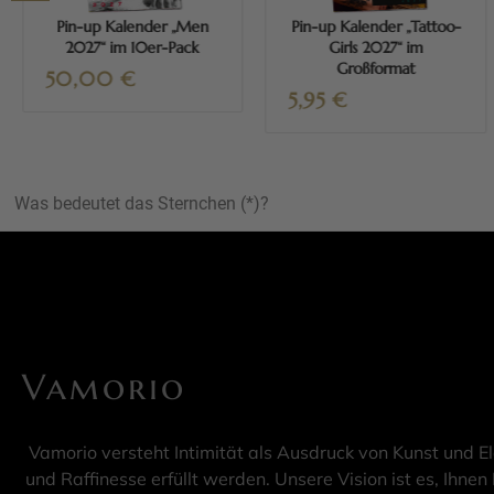
Pin-up Kalender „Men
Pin-up Kalender „Tattoo-
2027“ im 10er-Pack
Girls 2027“ im
Großformat
50,00
€
5,95
€
Was bedeutet das Sternchen (*)?
Vamorio
Vamorio versteht Intimität als Ausdruck von Kunst und E
und Raffinesse erfüllt werden. Unsere Vision ist es, Ihnen 