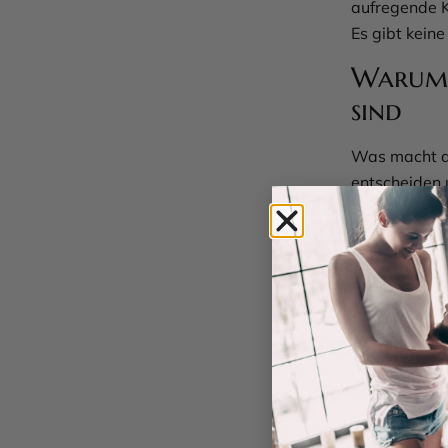
aufregende K
Es gibt keine
Warum d
sind
Was macht die
entscheiden 
vielleicht no
Beziehung si
diese Würfel 
Hemmungen a
Partnerin – o
experimentie
weckt und fü
„Lustwürfel“ 
intimsten M