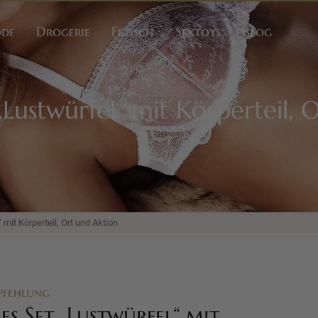
ode
Drogerie
Fetisch
Sextoys
Blog
 „Lustwürfel“ mit Körperteil,
 mit Körperteil, Ort und Aktion
pfehlung
ges Set „Lustwürfel“ mit