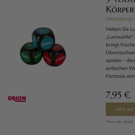
Körper
Unterhaltung
/
Haben Sie Lu
„Lustwürfel“ 
bringt frisc
Überraschung
spielen – di
einfachen Wu
Fantasie anr
7,95
€
Jetzt auf
Preis inkl. MwSt