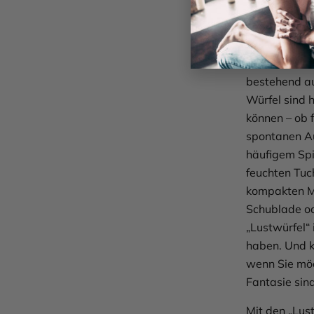
Praktis
Sie übe
Im Lieferumfa
bestehend au
Würfel sind h
können – ob 
spontanen Au
häufigem Spie
feuchten Tuc
kompakten Ma
Schublade od
„Lustwürfel“ 
haben. Und k
wenn Sie möc
Fantasie sin
Mit den „Lus