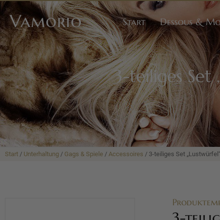
Vamorio
Start
Dessous & M
3-teiliges Set
Start
/
Unterhaltung
/
Gags & Spiele
/
Accessoires
/ 3-teiliges Set „Lustwürfel“
Produktem
3-teili