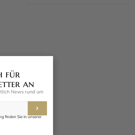
h für
etter an
ntlich News rund um
g finden Sie in unserer