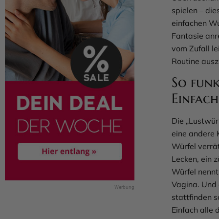
spielen – di
einfachen Wu
Fantasie anr
vom Zufall l
Routine ausz
So funk
Einfach
Die „Lustwür
eine andere 
Würfel verrät
Lecken, ein z
Würfel nennt
Vagina. Und 
stattfinden s
Einfach alle 