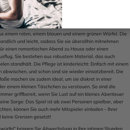
ch und unkompliziert – Alles, was
r die „Lustwürfel“ wissen müssen
ng erhalten Sie ein 3-teiliges Set der „Lustwürfel“,
s einem roten, einem blauen und einem grünen Würfel. Die
andlich und leicht, sodass Sie sie überallhin mitnehmen
für einen romantischen Abend zu Hause oder einen
sflug. Sie bestehen aus robustem Material, das auch
len standhält. Die Pflege ist kinderleicht: Einfach mit einem
h abwischen, und schon sind sie wieder einsatzbereit. Die
ße machen sie zudem ideal, um sie diskret in einer
er einem kleinen Täschchen zu verstauen. So sind die
immer griffbereit, wenn Sie Lust auf ein kleines Abenteuer
eine Sorge: Das Spiel ist ab zwei Personen spielbar, aber
hten, können Sie auch mehr Mitspieler einladen – Ihrer
d keine Grenzen gesetzt!
twürfel“ bringen Sie Abwechslung in Ihre intimen Stunden