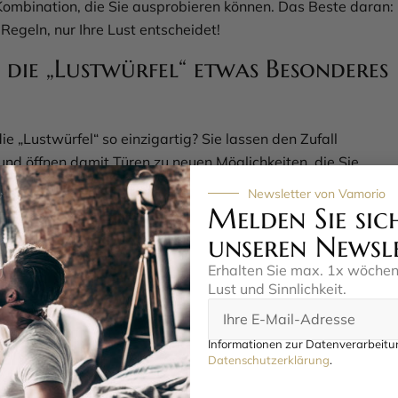
ombination, die Sie ausprobieren können. Das Beste daran:
 Regeln, nur Ihre Lust entscheidet!
ie „Lustwürfel“ etwas Besonderes
 „Lustwürfel“ so einzigartig? Sie lassen den Zufall
und öffnen damit Türen zu neuen Möglichkeiten, die Sie
ch nie in Betracht gezogen haben. Ob Sie schon lange in einer
Newsletter von Vamorio
nd oder einfach mal etwas anderes ausprobieren möchten –
Melden Sie sic
bringen frische Ideen ins Spiel. Sie sind perfekt, um
unseren Newsl
bzubauen und gemeinsam mit Ihrem Partner oder Ihrer
Erhalten Sie max. 1x wöche
der vielleicht sogar in einer größeren Runde – zu
Lust und Sinnlichkeit.
ren. Jeder Wurf ist eine Überraschung, die Ihre Neugier
r Lachen, Nähe und natürlich jede Menge Spaß sorgt. Die
Informationen zur Datenverarbeitun
sind mehr als nur ein Spiel – sie sind ein Werkzeug, um Ihre
Datenschutzerklärung
.
omente aufzupeppen.