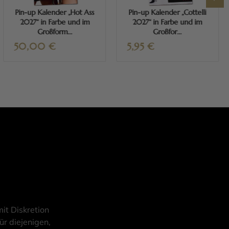
Pin-up Kalender „Hot Ass
Pin-up Kalender „Cottelli
2027“ in Farbe und im
2027“ in Farbe und im
Großform...
Großfor...
50,00
€
5,95
€
it Diskretion
ür diejenigen,