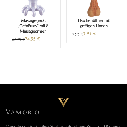
Massagegerät
Flaschenöffner mit
„OctoPussy“ mit 8
griffigen Hoden
Massagearmen
3,95
€
5,95 €
24,95
€
29,95 €
Vamorio
Vamorio versteht Intimität als Ausdruck von Kunst und Eleganz.