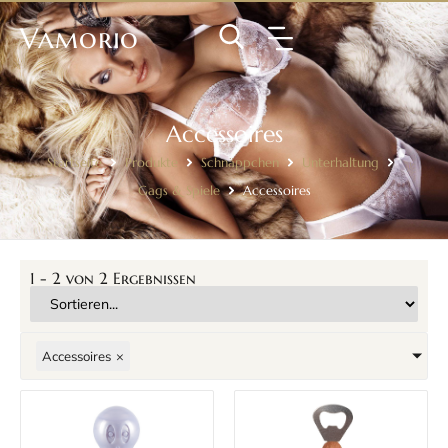
Vamorio
Accessoires
Startseite
Produkte
Schnäppchen
Unterhaltung
Gags & Spiele
Accessoires
1
-
2
von
2
Ergebnissen
Accessoires
×