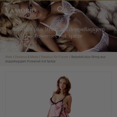
Vamorio
Babydoll plus String aus doppellagigem
Powernet mit Spitze
Start
/
Dessous & Mode
/
Dessous für Frauen
/ Babydoll plus String aus
doppellagigem Powernet mit Spitze