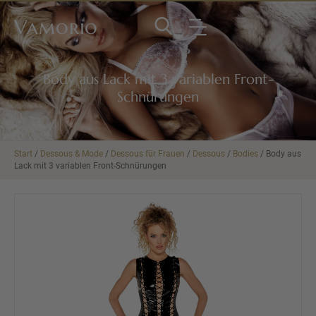
Vamorio
Body aus Lack mit 3 variablen Front-
Schnürungen
Start
/
Dessous & Mode
/
Dessous für Frauen
/
Dessous
/
Bodies
/ Body aus
Lack mit 3 variablen Front-Schnürungen