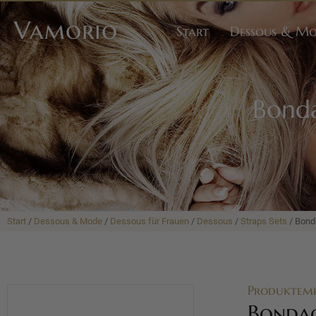
Vamorio
Start
Dessous & M
Bonda
Start
/
Dessous & Mode
/
Dessous für Frauen
/
Dessous
/
Straps Sets
/ Bond
Produktem
Bondag