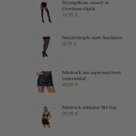
Strumpfhose ouvert in
Overknee-Optik
26,95
€
Netzstrümpfe zum Anclipsen
16,95
€
Minirock aus superweichem
Lederimitat
49,95
€
Minirock inklusive BH-Top
99,95
€