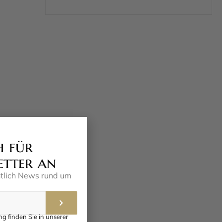
h für
etter an
ntlich News rund um
g finden Sie in unserer