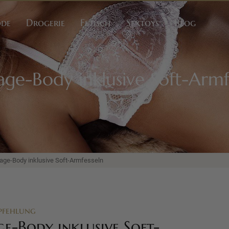
ode
Drogerie
Fetisch
Sextoys
Blog
ge-Body inklusive Soft-Armf
age-Body inklusive Soft-Armfesseln
pfehlung
e-Body inklusive Soft-