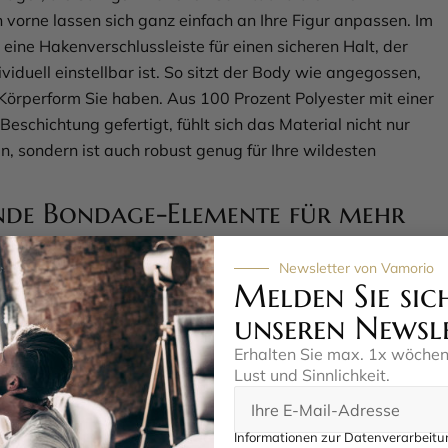
n vorne lassen sich ganz einfach an Ihre Figur anpassen. Im
eine Hakenverschlussleiste für einen sicheren Halt, der
ividuell einstellbar ist. So sitzt der Body wie angegossen,
Körperform Sie haben. Aus 100 Prozent Polyester mit einer
eschichtung gefertigt, fühlt sich das Material nicht nur
n, sondern ist auch robust genug für Ihre wildesten
nde Bondage-Elemente für mehr
Newsletter von Vamorio
Melden Sie sic
richtig interessant! An den Seiten in der Taille befinden sich
 an denen Sie die mitgelieferten soften Armfesseln befestigen
unseren Newsl
Manschetten sind mit praktischen Klettverschlüssen
Erhalten Sie max. 1x wöche
, sodass Sie sie im Handumdrehen anpassen können – für
Lust und Sinnlichkeit.
mfort und Sicherheit. Die Verbindung erfolgt über
en, die nicht nur stabil sind, sondern auch optisch einiges
Informationen zur Datenverarbeitun