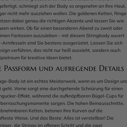
gefertigt, schmiegt sich der Body so angenehm an Ihre Haut,
 gar nicht mehr ausziehen wollen. Die goldenen Ketten, Ringe
etzen dabei genau die richtigen Akzente und lassen Sie wie
ueen wirken. Ob für einen besonderen Abend zu zweit oder
imen Fantasien auszuleben – mit diesem Stringbody ouvert
t-Armfesseln sind Sie bestens ausgerüstet. Lassen Sie sich
sign verführen, das nicht nur heiß aussieht, sondern auch
pielraum für kreative Ideen bietet.
e Passform und aufregende Details
ge-Body ist ein echtes Meisterwerk, wenn es um Design un
 geht. Vorne sorgt eine durchgehende Schnürung für einen
ngucker-Effekt, während die aufknöpfbaren Bügel-Cups für
berraschungsmomente sorgen. Die hohen Beinausschnitte,
 abnehmbaren Ketten, betonen Ihre Kurven auf die
teste Weise. Und das Beste: Alles ist verstellbar! Die
räger, die Strings im offenen Schritt und die zwei