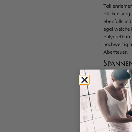
Taillenrieme
Rücken sorgt 
ebenfalls ind
egal welche 
Polyurethan-B
hochwertig a
Abenteuer.
Spanne
Action
Jetzt wird’s 
Fesselringe,
können. Die 
ausgestattet
maximalen Ko
Karabinerkett