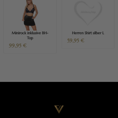
Mehr erfahren
Mehr erfahren
Minirock inklusive BH-
Herren Shirt silber L
Top
59,95
€
99,95
€