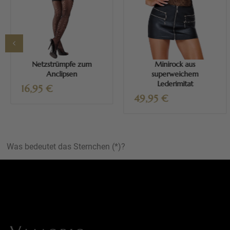
Mehr erfahren
Mehr erfahren
Netzstrümpfe zum
Minirock aus
Anclipsen
superweichem
Lederimitat
16,95
€
49,95
€
Was bedeutet das Sternchen (*)?