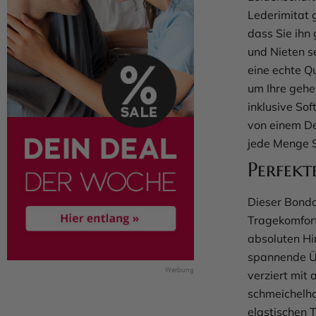
Lederimitat 
dass Sie ihn
und Nieten s
eine echte Q
um Ihre gehe
inklusive Sof
von einem De
jede Menge S
Perfekt
Dieser Bonda
Tragekomfort
absoluten Hi
spannende Ü
verziert mit
schmeichelhaf
elastischen T