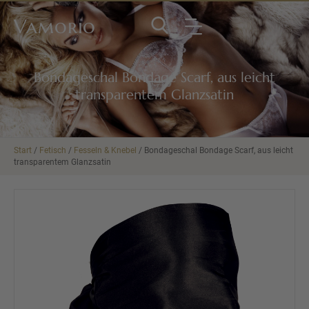
Vamorio
Bondageschal Bondage Scarf, aus leicht
transparentem Glanzsatin
Start
/
Fetisch
/
Fesseln & Knebel
/ Bondageschal Bondage Scarf, aus leicht
transparentem Glanzsatin