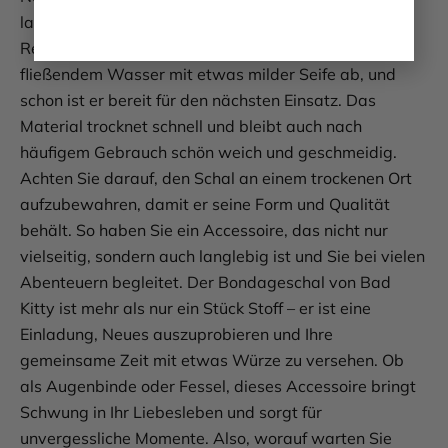
lange Freude an Ihrem Bondageschal haben, ist die
Reinigung kinderleicht. Spülen Sie ihn einfach unter
fließendem Wasser mit etwas milder Seife ab, und
schon ist er bereit für den nächsten Einsatz. Das
Material trocknet schnell und bleibt auch nach
häufigem Gebrauch schön weich und geschmeidig.
Achten Sie darauf, den Schal an einem trockenen Ort
aufzubewahren, damit er seine Form und Qualität
behält. So haben Sie ein Accessoire, das nicht nur
vielseitig, sondern auch langlebig ist und Sie bei vielen
Abenteuern begleitet. Der Bondageschal von Bad
Kitty ist mehr als nur ein Stück Stoff – er ist eine
Einladung, Neues auszuprobieren und Ihre
gemeinsame Zeit mit etwas Würze zu versehen. Ob
als Augenbinde oder Fessel, dieses Accessoire bringt
Schwung in Ihr Liebesleben und sorgt für
unvergessliche Momente. Also, worauf warten Sie