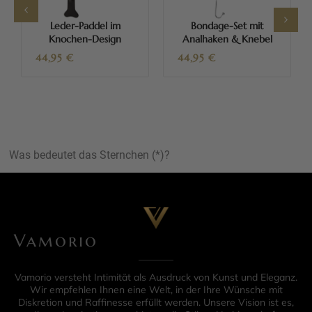
Leder-Paddel im
Bondage-Set mit
Knochen-Design
Analhaken & Knebel
44,95
€
44,95
€
Was bedeutet das Sternchen (*)?
Vamorio
Vamorio versteht Intimität als Ausdruck von Kunst und Eleganz.
Wir empfehlen Ihnen eine Welt, in der Ihre Wünsche mit
Diskretion und Raffinesse erfüllt werden. Unsere Vision ist es,