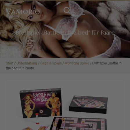
Vamorio
Brettspiel „Battle in the bed“ für Paare
Start
/
Unterhaltung
/
Gags & Spiele
/
erotische Spiele
/ Brettspiel „Battle in
the bed“ für Paare