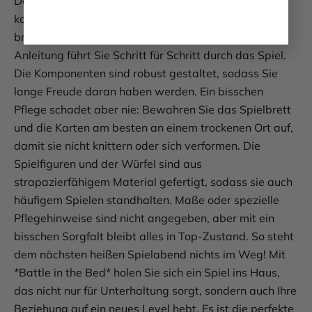
Das Beste an *Battle in the Bed* ist, dass Sie keine
komplizierten Regeln lernen müssen. Alles, was Sie
brauchen, ist im Lieferumfang enthalten, und die
Anleitung führt Sie Schritt für Schritt durch das Spiel.
Die Komponenten sind robust gestaltet, sodass Sie
lange Freude daran haben werden. Ein bisschen
Pflege schadet aber nie: Bewahren Sie das Spielbrett
und die Karten am besten an einem trockenen Ort auf,
damit sie nicht knittern oder sich verformen. Die
Spielfiguren und der Würfel sind aus
strapazierfähigem Material gefertigt, sodass sie auch
häufigem Spielen standhalten. Maße oder spezielle
Pflegehinweise sind nicht angegeben, aber mit ein
bisschen Sorgfalt bleibt alles in Top-Zustand. So steht
dem nächsten heißen Spielabend nichts im Weg! Mit
*Battle in the Bed* holen Sie sich ein Spiel ins Haus,
das nicht nur für Unterhaltung sorgt, sondern auch Ihre
Beziehung auf ein neues Level hebt. Es ist die perfekte