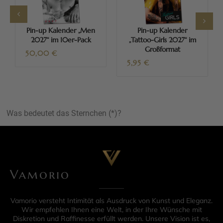
Pin-up Kalender „Men
Pin-up Kalender
2027“ im 10er-Pack
„Tattoo-Girls 2027“ im
Großformat
50,00
€
5,95
€
Was bedeutet das Sternchen (*)?
Vamorio
Vamorio versteht Intimität als Ausdruck von Kunst und Eleganz.
Wir empfehlen Ihnen eine Welt, in der Ihre Wünsche mit
Diskretion und Raffinesse erfüllt werden. Unsere Vision ist es,