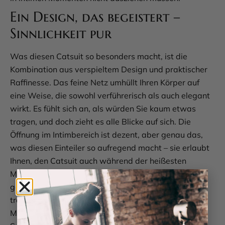
Ein Design, das begeistert –
Sinnlichkeit pur
Was diesen Catsuit so besonders macht, ist die
Kombination aus verspieltem Design und praktischer
Raffinesse. Das feine Netz umhüllt Ihren Körper auf
eine Weise, die sowohl verführerisch als auch elegant
wirkt. Es fühlt sich an, als würden Sie kaum etwas
tragen, und doch zieht es alle Blicke auf sich. Die
Öffnung im Intimbereich ist dezent, aber genau das,
was diesen Einteiler so aufregend macht – sie erlaubt
Ihnen, den Catsuit auch während der heißesten
Momente zu tragen. Ob Sie ihn unter einem Kleid als
geheimes Highlight oder solo als Statement-Piece
tragen, bleibt ganz Ihnen überlassen. Eins ist sicher:
Mit diesem Stück setzen Sie ein klares Zeichen für