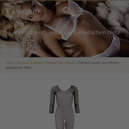
Vamorio
Catsuit ouvert, aus feinem elastischen Netz
Start
/
Dessous & Mode
/
Dessous für Frauen
/ Catsuit ouvert, aus feinem
elastischen Netz