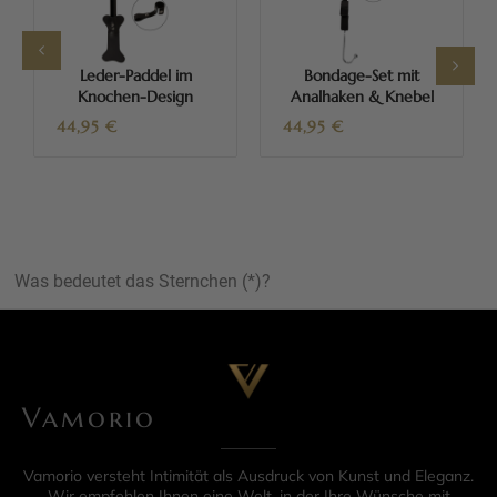
Leder-Paddel im
Bondage-Set mit
Knochen-Design
Analhaken & Knebel
44,95
€
44,95
€
Was bedeutet das Sternchen (*)?
Vamorio
Vamorio versteht Intimität als Ausdruck von Kunst und Eleganz.
Wir empfehlen Ihnen eine Welt, in der Ihre Wünsche mit