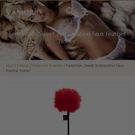
Vamorio
Federstab „Sweet Anticipation Faux Feather
Tickler“
Start
/
Fetisch
/
Peitschen & Gerten
/ Federstab „Sweet Anticipation Faux
Feather Tickler“