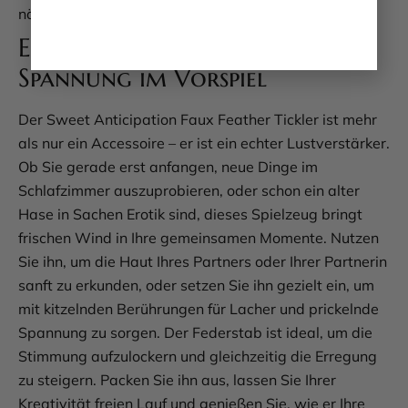
nächsten Einsatz.
Ein Must-have für mehr
Spannung im Vorspiel
Der Sweet Anticipation Faux Feather Tickler ist mehr
als nur ein Accessoire – er ist ein echter Lustverstärker.
Ob Sie gerade erst anfangen, neue Dinge im
Schlafzimmer auszuprobieren, oder schon ein alter
Hase in Sachen Erotik sind, dieses Spielzeug bringt
frischen Wind in Ihre gemeinsamen Momente. Nutzen
Sie ihn, um die Haut Ihres Partners oder Ihrer Partnerin
sanft zu erkunden, oder setzen Sie ihn gezielt ein, um
mit kitzelnden Berührungen für Lacher und prickelnde
Spannung zu sorgen. Der Federstab ist ideal, um die
Stimmung aufzulockern und gleichzeitig die Erregung
zu steigern. Packen Sie ihn aus, lassen Sie Ihrer
Kreativität freien Lauf und genießen Sie, wie er Ihre