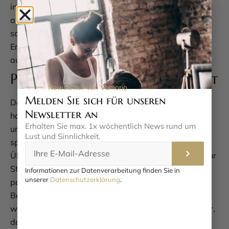
in Ihr Liebesleben und können neue Ideen
ausprobieren. Nach dem Aufsprühen einfach lecken,
schmecken und genießen – so unkompliziert kann
Erotik sein! Bitte beachten Sie, dass das Produkt
ausschließlich zur äußeren Anwendung gedacht ist.
Praktisch und immer griffbereit
Newsletter von Vamorio
Melden Sie sich für unseren
Das Yummy Wild ’n Berry Flirt Spray kommt in einer
Newsletter an
handlichen 50-ml-Flasche, die sich leicht verstauen
Erhalten Sie max. 1x wöchentlich News rund um
und überallhin mitnehmen lässt. Ob für einen
Lust und Sinnlichkeit.
spontanen Abend zu zweit oder eine kleine
Überraschung unterwegs – dieses Spray ist immer zur
Stelle, wenn Sie es brauchen. Die kompakte Größe
Informationen zur Datenverarbeitung finden Sie in
unserer
Datenschutzerklärung
.
passt in jede Tasche und macht es zum idealen
Begleiter für romantische Momente. Die Inhaltsstoffe
wie Glycerin, Wasser und Zitronensäure sorgen dafür,
dass das Spray sanft zur Haut ist, während der