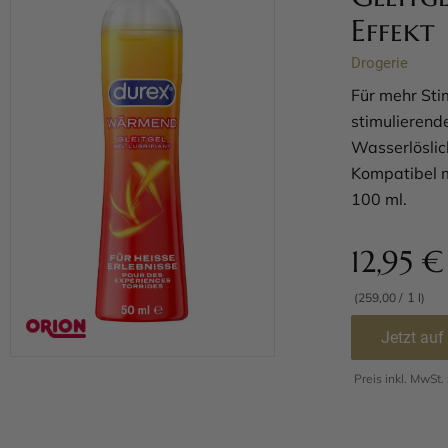
Effekt
Drogerie
Für mehr Sti
stimulierend
Wasserlöslich
Kompatibel m
100 ml.
12,95
€
1
(259,00 /
l)
Jetzt auf
Preis inkl. MwSt