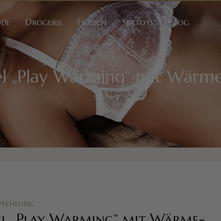
ode
Drogerie
Fetisch
Sextoys
Blog
el „Play Warming“ mit Wärme
pfehlung
el „Play Warming“ mit Wärme-