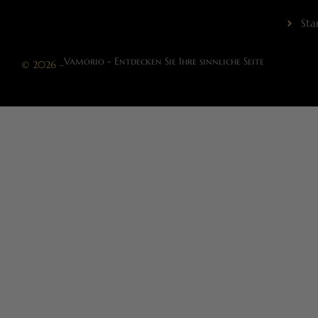
Sta
Vamorio - Entdecken Sie Ihre sinnliche Seite
© 2026 –