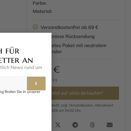
Farbe:
Material:
Versandkostenfrei ab 69 €
Kostenlose Rücksendung
Diskretes Paket mit neutralem
h für
Absender
etter an
12,95
€
ntlich News rund um
1
(259,00 € /
l)
g finden Sie in unserer
Jetzt auf orion.de kaufen*
Preis inkl. MwSt. zzgl. Versandkosten. Aktualisiert
am 06.08.2026 um 04.02 Uhr.