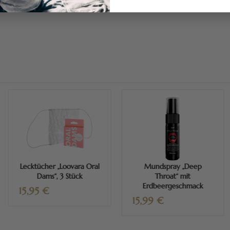
Mehr erfahren
Mehr erfahren
Lecktücher „Loovara Oral
Mundspray „Deep
Dams“, 3 Stück
Throat“ mit
Erdbeergeschmack
15,95
€
15,99
€