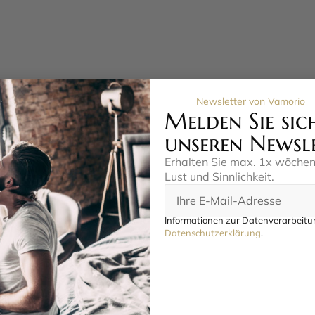
Newsletter von Vamorio
Melden Sie sic
unseren Newsl
Erhalten Sie max. 1x wöche
Lust und Sinnlichkeit.
Informationen zur Datenverarbeitun
Datenschutzerklärung
.