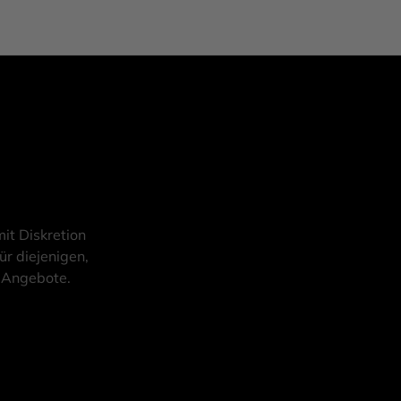
it Diskretion
ür diejenigen,
d Angebote.