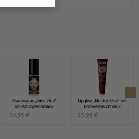
Mehr erfahren
Mehr erfahren
Mundspray „Juicy Oral“
Lipgloss „Electric Oral“ mit
mit Minzgeschmack
Erdbeergeschmack
24,95
€
23,95
€