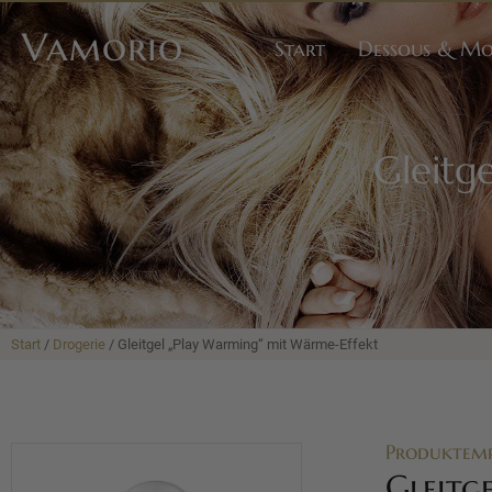
Vamorio
Start
Dessous & M
Gleitg
Start
/
Drogerie
/ Gleitgel „Play Warming“ mit Wärme-Effekt
Produktem
Gleitg