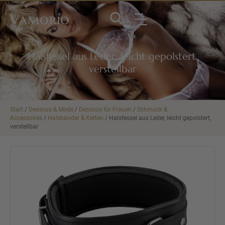
Vamorio
Halsfessel aus Leder, leicht gepolstert,
verstellbar
Start
/
Dessous & Mode
/
Dessous für Frauen
/
Schmuck &
Accessoires
/
Halsbänder & Ketten
/ Halsfessel aus Leder, leicht gepolstert,
verstellbar