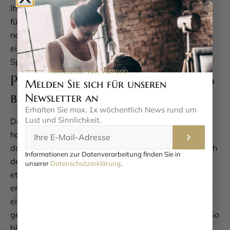
Ihrer Kreativität keine Grenzen gesetzt. Ob Sie sich
führen lassen oder selbst die Zügel in die Hand
nehmen, diese Fessel lädt zu aufregenden Momenten
ein. Probieren Sie es aus und entdecken Sie, wie viel
Spaß es machen kann, neue Grenzen zu erkunden.
Newsletter von Vamorio
Pflegeleicht und langlebig – so
Melden Sie sich für unseren
bleibt Ihre Halsfessel wie neu
Newsletter an
Erhalten Sie max. 1x wöchentlich News rund um
Lust und Sinnlichkeit.
Damit Sie lange Freude an Ihrer Leder-Halsfessel
haben, ist die richtige Pflege essenziell. Keine Panik,
das ist einfacher, als Sie denken! Wischen Sie sie nach
Informationen zur Datenverarbeitung finden Sie in
dem Gebrauch einfach mit einem feuchten Tuch und
unserer
Datenschutzerklärung
.
etwas milder Seife ab, um Schweiß oder Staub zu
entfernen. Für eine Extraportion Pflege empfehlen wir
ein spezielles Lederpflegemittel, das das Material
geschmeidig hält und vor dem Austrocknen schützt. So
bleibt das pflanzlich gegerbte Spaltleder nicht nur