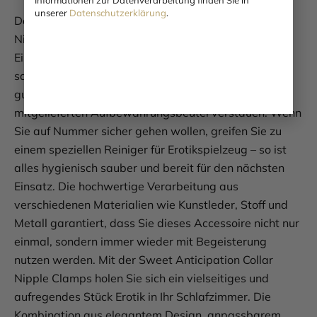
Informationen zur Datenverarbeitung finden Sie in
unserer
Datenschutzerklärung
.
Damit Sie lange Freude an Ihrer Halsfessel mit
Nippelklemmen haben, ist die Reinigung kinderleicht.
Ein feuchtes Tuch reicht völlig aus, um das Material
sauber zu halten. Achten Sie darauf, dass alle Teile
gut trocknen, bevor Sie das Set wieder in dem
mitgelieferten Aufbewahrungsbeutel verstauen. Wenn
Sie auf Nummer sicher gehen wollen, greifen Sie zu
einem speziellen Reiniger für Erotikspielzeug – so ist
alles hygienisch sauber und bereit für den nächsten
Einsatz. Die hochwertige Verarbeitung aus
verschiedenen Materialien wie Kunstleder, Stoff und
Metall garantiert, dass Sie dieses Accessoire nicht nur
einmal, sondern immer wieder mit Begeisterung
nutzen werden. Mit der Sweet Anticipation Collar
Nipple Clamps holen Sie sich ein vielseitiges und
aufregendes Stück Erotik in Ihr Schlafzimmer. Die
Kombination aus elegantem Design, anpassbarem