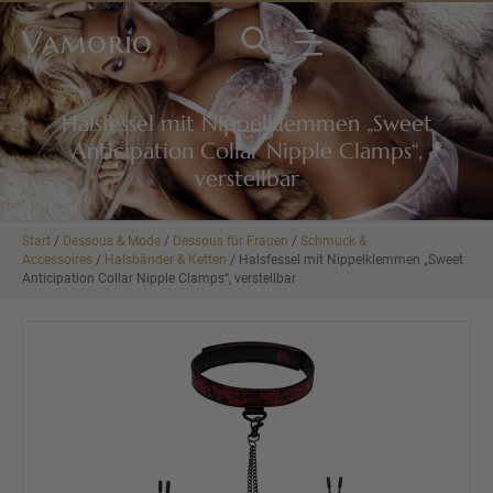
Vamorio
Halsfessel mit Nippelklemmen „Sweet
Anticipation Collar Nipple Clamps“,
verstellbar
Start
/
Dessous & Mode
/
Dessous für Frauen
/
Schmuck &
Accessoires
/
Halsbänder & Ketten
/ Halsfessel mit Nippelklemmen „Sweet
Anticipation Collar Nipple Clamps“, verstellbar