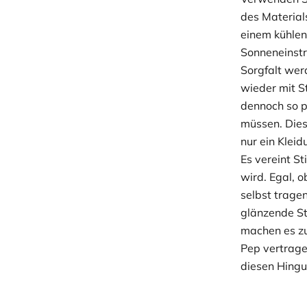
des Material
einem kühlen
Sonneneinstr
Sorgfalt wer
wieder mit S
dennoch so p
müssen. Dies
nur ein Kleid
Es vereint St
wird. Egal, o
selbst tragen
glänzende St
machen es zu
Pep vertrage
diesen Hingu