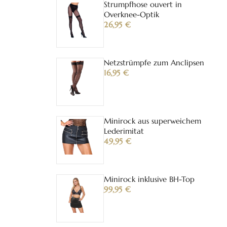
Strumpfhose ouvert in
Overknee-Optik
26,95
€
Netzstrümpfe zum Anclipsen
16,95
€
Minirock aus superweichem
Lederimitat
49,95
€
Minirock inklusive BH-Top
99,95
€