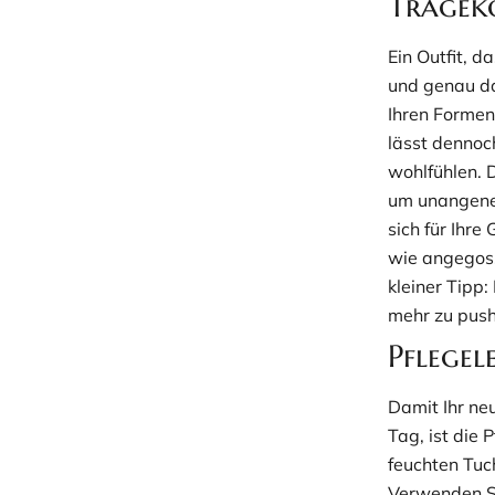
Tragek
Ein Outfit, 
und genau das
Ihren Formen 
lässt dennoc
wohlfühlen. 
um unangene
sich für Ihre
wie angegoss
kleiner Tipp
mehr zu push
Pflegel
Damit Ihr ne
Tag, ist die 
feuchten Tuc
Verwenden Si