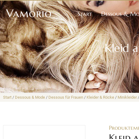
Vamorio
Start
Dessous & M
Kleid 
Start
/
Dessous & Mode
/
Dessous für Frauen
/
Kleider & Röcke
/
Minikleider
/
Produktem
Kleid 