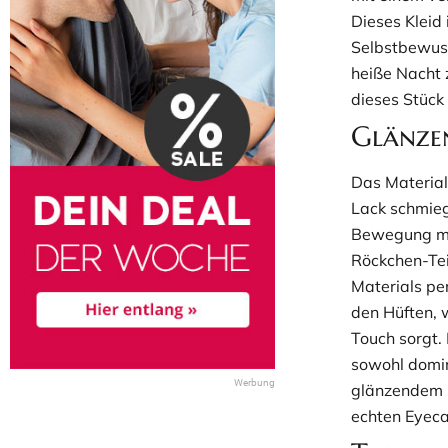
Dieses Kleid 
Selbstbewusst
heiße Nacht z
dieses Stück 
Glänzen
Das Material 
Lack schmieg
Bewegung mit
Röckchen-Teil
Materials per
den Hüften, 
Touch sorgt. 
sowohl domin
glänzendem 
echten Eyeca