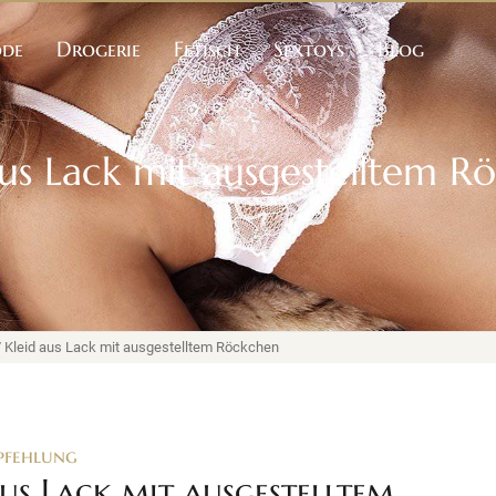
ode
Drogerie
Fetisch
Sextoys
Blog
aus Lack mit ausgestelltem R
 Kleid aus Lack mit ausgestelltem Röckchen
pfehlung
aus Lack mit ausgestelltem