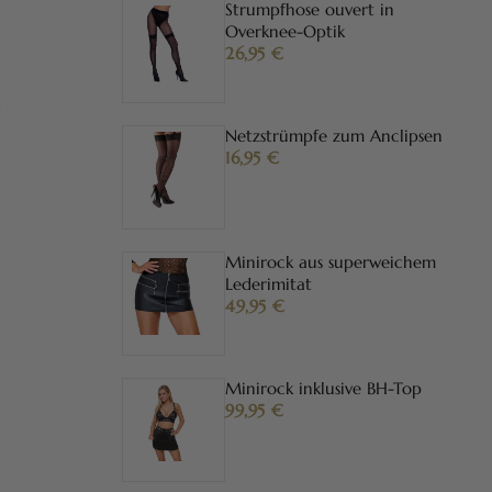
Strumpfhose ouvert in
Overknee-Optik
26,95
€
s
Netzstrümpfe zum Anclipsen
16,95
€
Minirock aus superweichem
Lederimitat
49,95
€
Minirock inklusive BH-Top
99,95
€