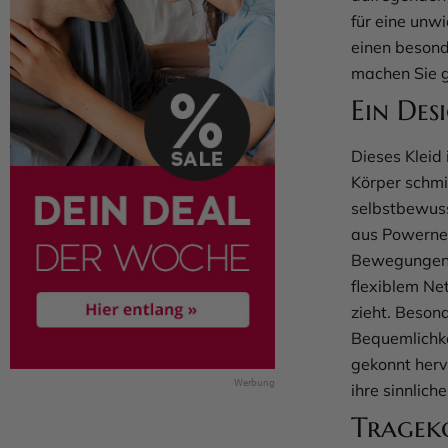
für eine unw
einen besond
machen Sie g
Ein Des
Dieses Kleid 
Körper schmi
selbstbewuss
aus Powernet
Bewegungen 
flexiblem Net
zieht. Besond
Bequemlichke
gekonnt hervo
ihre sinnlich
Tragek