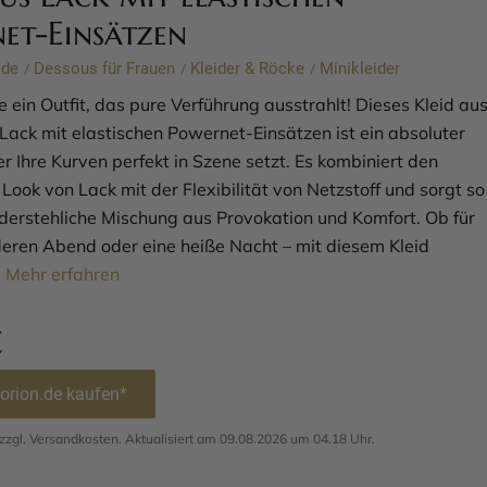
et-Einsätzen
ode
Dessous für Frauen
Kleider & Röcke
Minikleider
/
/
/
 ein Outfit, das pure Verführung ausstrahlt! Dieses Kleid au
ack mit elastischen Powernet-Einsätzen ist ein absoluter
r Ihre Kurven perfekt in Szene setzt. Es kombiniert den
ook von Lack mit der Flexibilität von Netzstoff und sorgt so
iderstehliche Mischung aus Provokation und Komfort. Ob für
eren Abend oder eine heiße Nacht – mit diesem Kleid
.
Mehr erfahren
€
 orion.de kaufen*
. zzgl. Versandkosten. Aktualisiert am 09.08.2026 um 04.18 Uhr.