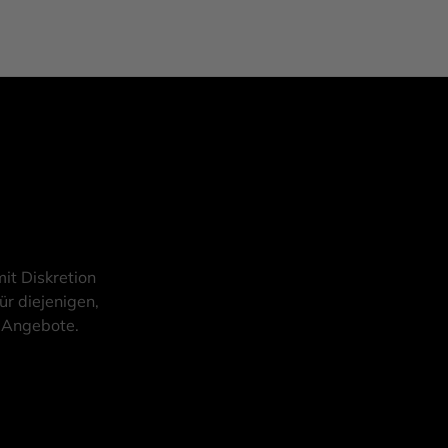
it Diskretion
ür diejenigen,
d Angebote.