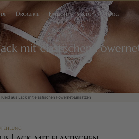
ode
Drogerie
Fetisch
Sextoys
Blog
Lack mit elastischen Powerne
 Kleid aus Lack mit elastischen Powernet-Einsätzen
pfehlung
us Lack mit elastischen