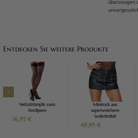
überzeugen u
unvergesslic
Entdecken Sie weitere Produkte
Mehr erfahren
Mehr erfahren
Netzstrümpfe zum
Minirock aus
Anclipsen
superweichem
Lederimitat
16,95
€
49,95
€