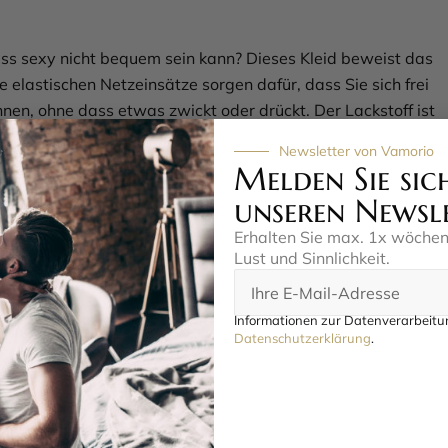
ss sexy nicht bequem sein kann? Dieses Kleid beweist das
e elastischen Netzeinsätze sorgen dafür, dass Sie sich frei
en, ohne dass etwas zwickt oder drückt. Der Lackstoff ist
ühlt sich angenehm auf der Haut an, während die
Newsletter von Vamorio
erarbeitung dafür sorgt, dass alles an Ort und Stelle bleibt
Melden Sie sic
temperamentvoll der Abend wird. Sie werden überrascht sein
unseren Newsl
ch dieses auffällige Stück trägt, ohne dass Sie auf den Wow-
Erhalten Sie max. 1x wöche
hten müssen. Es ist der perfekte Begleiter für Momente, in
Lust und Sinnlichkeit.
h von Ihrer verführerischen Seite zeigen möchten.
eicht und langlebig für
Informationen zur Datenverarbeitun
haltenden Spaß
Datenschutzerklärung
.
nge Freude an diesem aufregenden Kleid haben, ist die
leicht. Ein feuchtes Tuch reicht meist aus, um den Lackstoff
länzen zu bringen. Vermeiden Sie aggressive