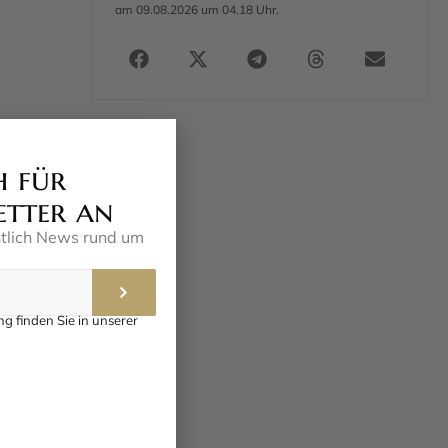
am 09.08.2026 um 04.18 Uhr.
h für
,
etter an
ntlich News rund um
g finden Sie in unserer