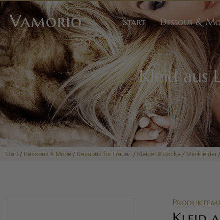
Vamorio
Start
Dessous & M
Kleid aus 
Start
/
Dessous & Mode
/
Dessous für Frauen
/
Kleider & Röcke
/
Minikleider
/
Produktem
Kleid a