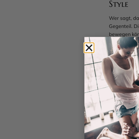
Style
Wer sagt, da
Gegenteil. Di
bewegen könn
robust und f
durchdachte V
– egal, wie 
wie leicht si
Effekt verzic
denen Sie sic
Pflegel
langan
Damit Sie la
Pflege kinder
wieder zum G