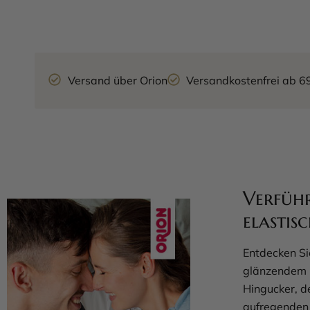
Versand über Orion
Versandkostenfrei ab 6
Verführ
elastis
Entdecken Sie
glänzendem L
Hingucker, de
aufregenden L