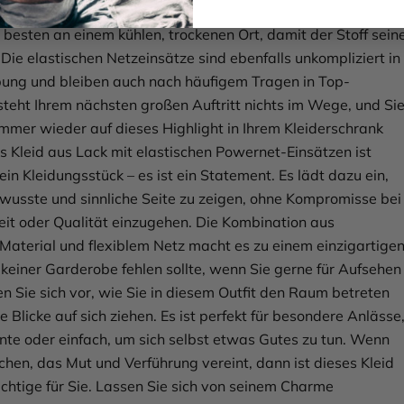
ttel, um die Oberfläche nicht zu beschädigen, und lagern Si
 besten an einem kühlen, trockenen Ort, damit der Stoff sein
Die elastischen Netzeinsätze sind ebenfalls unkompliziert in
ng und bleiben auch nach häufigem Tragen in Top-
steht Ihrem nächsten großen Auftritt nichts im Wege, und Si
immer wieder auf dieses Highlight in Ihrem Kleiderschrank
es Kleid aus Lack mit elastischen Powernet-Einsätzen ist
ein Kleidungsstück – es ist ein Statement. Es lädt dazu ein,
ewusste und sinnliche Seite zu zeigen, ohne Kompromisse bei
it oder Qualität einzugehen. Die Kombination aus
aterial und flexiblem Netz macht es zu einem einzigartige
 keiner Garderobe fehlen sollte, wenn Sie gerne für Aufsehen
en Sie sich vor, wie Sie in diesem Outfit den Raum betreten
le Blicke auf sich ziehen. Es ist perfekt für besondere Anlässe
te oder einfach, um sich selbst etwas Gutes zu tun. Wenn
chen, das Mut und Verführung vereint, dann ist dieses Kleid
chtige für Sie. Lassen Sie sich von seinem Charme