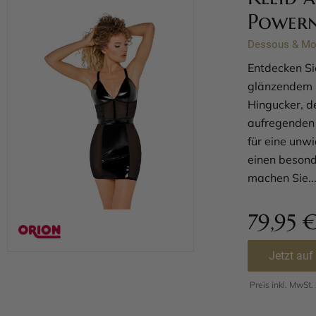
Powern
Dessous & M
Entdecken Sie
glänzendem L
Hingucker, de
aufregenden L
für eine unw
einen besond
machen Sie..
79,95
Jetzt auf
Preis inkl. MwSt