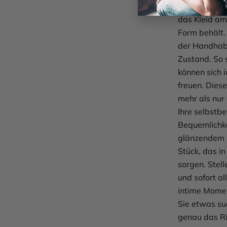
Reinigungsmi
das Kleid am
Form behält. 
der Handhabu
Zustand. So 
können sich 
freuen. Dies
mehr als nur 
Ihre selbstb
Bequemlichke
glänzendem M
Stück, das in
sorgen. Stell
und sofort al
intime Momen
Sie etwas su
genau das Ri