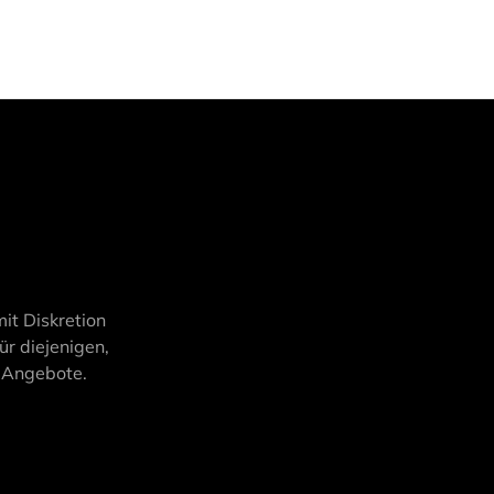
it Diskretion
ür diejenigen,
d Angebote.