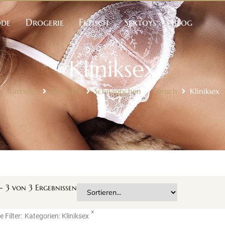
ode
Drogerie
Fetisch
Sextoys
Blog
Kliniksex
Startseite
Produkte
Schnäppchen
Fetisch
Kliniksex
-
3
von
3
Ergebnissen
×
e Filter:
Kategorien
:
Kliniksex