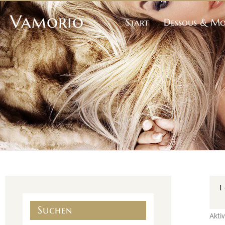
Vamorio
Start
Dessous & M
1
Suchen
Aktiv