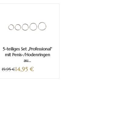
Mehr erfahren
5-teiliges Set „Professional“
mit Penis-/Hodenringen
au...
14,95
€
19,95 €