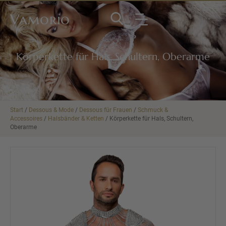
Vamorio
Körperkette für Hals, Schultern, Oberarme
Start
/
Dessous & Mode
/
Dessous für Frauen
/
Schmuck &
Accessoires
/
Halsbänder & Ketten
/ Körperkette für Hals, Schultern,
Oberarme