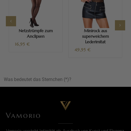
Netzstrümpfe zum
Minirock aus
Anclipsen
superweichem
Lederimitat
16,95
€
49,95
€
Was bedeutet das Sternchen (*)?
Vamorio
Vamorio versteht Intimität als Ausdruck von Kunst und Eleganz.