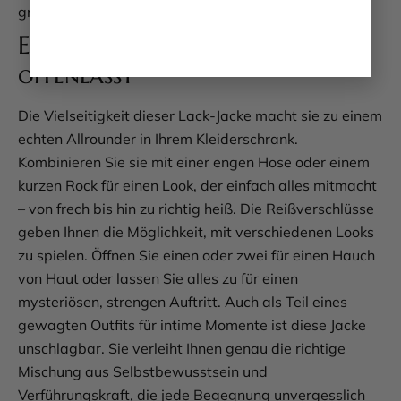
greifen, weil es einfach immer passt.
Ein Styling, das keine Wünsche
offenlässt
Die Vielseitigkeit dieser Lack-Jacke macht sie zu einem
echten Allrounder in Ihrem Kleiderschrank.
Kombinieren Sie sie mit einer engen Hose oder einem
kurzen Rock für einen Look, der einfach alles mitmacht
– von frech bis hin zu richtig heiß. Die Reißverschlüsse
geben Ihnen die Möglichkeit, mit verschiedenen Looks
zu spielen. Öffnen Sie einen oder zwei für einen Hauch
von Haut oder lassen Sie alles zu für einen
mysteriösen, strengen Auftritt. Auch als Teil eines
gewagten Outfits für intime Momente ist diese Jacke
unschlagbar. Sie verleiht Ihnen genau die richtige
Mischung aus Selbstbewusstsein und
Verführungskraft, die jede Begegnung unvergesslich