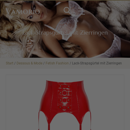
Vamorio
Lack-Strapsgürtel mit Zierringen
Start
/
Dessous & Mode
/
Fetish Fashion
/ Lack-Strapsgürtel mit Zierringen