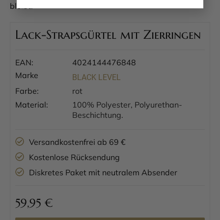
bleibt.
Lack-Strapsgürtel mit Zierringen
EAN:
4024144476848
Marke
BLACK LEVEL
Farbe:
rot
Material:
100% Polyester, Polyurethan-
Beschichtung.
Versandkostenfrei ab 69 €
Kostenlose Rücksendung
Diskretes Paket mit neutralem Absender
59,95
€