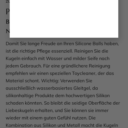
zudem super handlich und leicht.
Pflege und Handhabung – so
bleiben Ihre Silicone Balls wie
neu
Damit Sie lange Freude an Ihren Silicone Balls haben,
ist die richtige Pflege essenziell. Reinigen Sie die
Kugeln einfach mit Wasser und milder Seife nach
jedem Gebrauch. Für eine gründlichere Reinigung
empfehlen wir einen speziellen Toycleaner, der das
Material schont. Wichtig: Verwenden Sie
ausschließlich wasserbasiertes Gleitgel, da
silikonhaltige Produkte dem hochwertigen Silikon
schaden könnten. So bleibt die seidige Oberfläche der
Liebeskugeln erhalten, und Sie können sie immer
wieder mit einem guten Gefühl nutzen. Die
Kombination aus Silikon und Metall macht die Kugeln