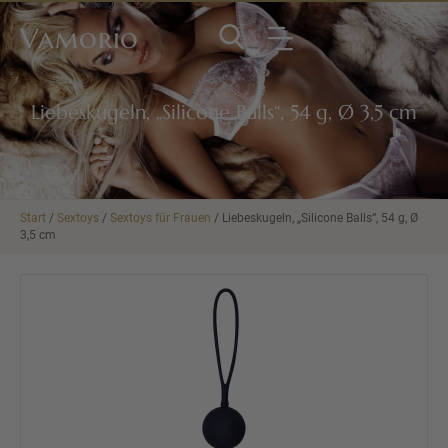
Vamorio
Liebeskugeln, „Silicone Balls“, 54 g, Ø 3,5 cm
Start
/
Sextoys
/
Sextoys für Frauen
/ Liebeskugeln, „Silicone Balls“, 54 g, Ø
3,5 cm