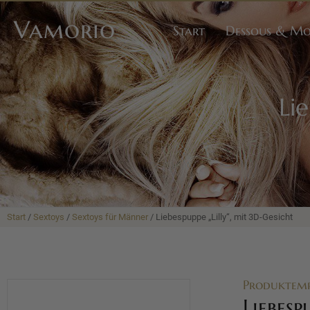
Vamorio
Start
Dessous & M
Li
Start
/
Sextoys
/
Sextoys für Männer
/ Liebespuppe „Lilly“, mit 3D-Gesicht
Produktem
Liebesp