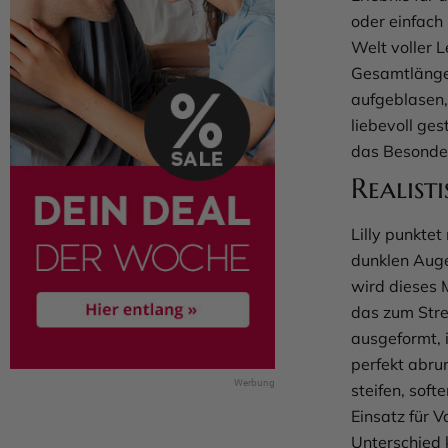
oder einfach n
Welt voller 
Gesamtlänge 
aufgeblasen, 
liebevoll ges
das Besonde
Realisti
Lilly punkte
dunklen Aug
wird dieses 
das zum Stre
ausgeformt, i
perfekt abru
steifen, sof
Einsatz für V
Unterschied 