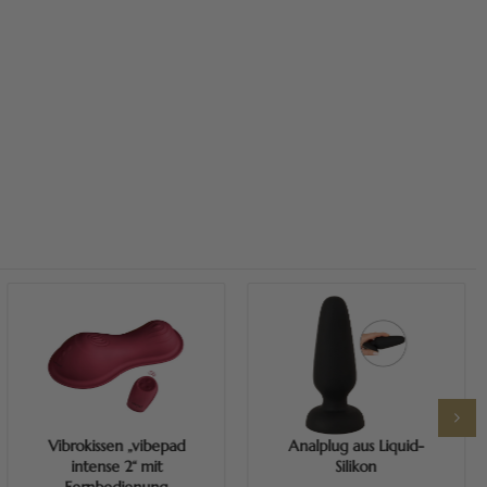
Mehr erfahren
Mehr erfahren
Vibrokissen „vibepad
Analplug aus Liquid-
intense 2“ mit
Silikon