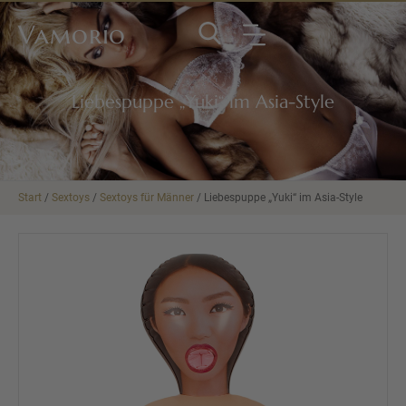
Vamorio
Liebespuppe „Yuki“ im Asia-Style
Start
/
Sextoys
/
Sextoys für Männer
/ Liebespuppe „Yuki“ im Asia-Style