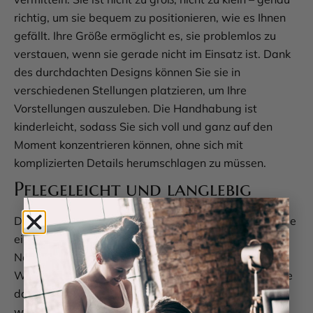
richtig, um sie bequem zu positionieren, wie es Ihnen
gefällt. Ihre Größe ermöglicht es, sie problemlos zu
verstauen, wenn sie gerade nicht im Einsatz ist. Dank
des durchdachten Designs können Sie sie in
verschiedenen Stellungen platzieren, um Ihre
Vorstellungen auszuleben. Die Handhabung ist
kinderleicht, sodass Sie sich voll und ganz auf den
Moment konzentrieren können, ohne sich mit
komplizierten Details herumschlagen zu müssen.
Pflegeleicht und langlebig
Damit „Yuki“ Ihnen lange Freude bereitet, ist die Pflege
ein wichtiger Punkt – und zum Glück super einfach.
Nach dem Gebrauch reicht es, sie mit lauwarmem
Wasser und einer milden Seife zu reinigen. Achten Sie
darauf, sie gründlich abzutrocknen, bevor Sie sie
wieder verstauen, um das Material zu schonen. Ein