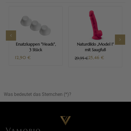
Ersatzkappen "Heads",
Naturdildo „Model 1“
3 Stück
mit Saugfuß
12,90
€
25,46
€
29,95 €
Was bedeutet das Sternchen (*)?
Vamorio