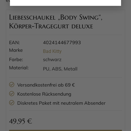
etwas Neues – ganz ohne Akrobatik-Kenntnisse.
Liebesschaukel „Body Swing“,
Körper-Tragegurt deluxe
EAN:
4024144677993
Marke
Bad Kitty
Farbe:
schwarz
Material:
PU, ABS, Metall
Versandkostenfrei ab 69 €
Kostenlose Rücksendung
Diskretes Paket mit neutralem Absender
49,95
€