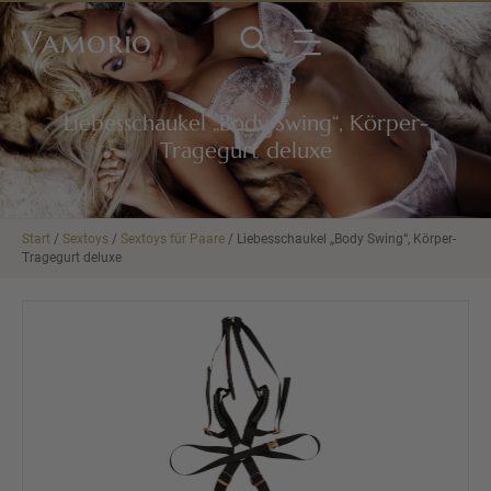
Vamorio
Liebesschaukel „Body Swing“, Körper-
Tragegurt deluxe
Start
/
Sextoys
/
Sextoys für Paare
/ Liebesschaukel „Body Swing“, Körper-
Tragegurt deluxe