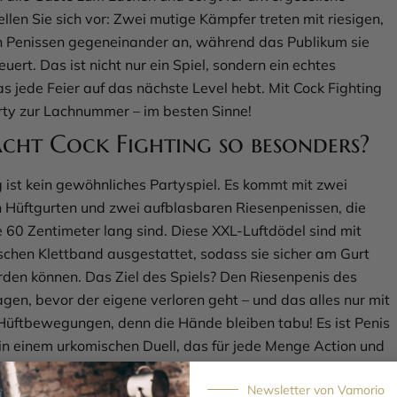
llen Sie sich vor: Zwei mutige Kämpfer treten mit riesigen,
 Penissen gegeneinander an, während das Publikum sie
euert. Das ist nicht nur ein Spiel, sondern ein echtes
s jede Feier auf das nächste Level hebt. Mit Cock Fighting
rty zur Lachnummer – im besten Sinne!
cht Cock Fighting so besonders?
g ist kein gewöhnliches Partyspiel. Es kommt mit zwei
n Hüftgurten und zwei aufblasbaren Riesenpenissen, die
e 60 Zentimeter lang sind. Diese XXL-Luftdödel sind mit
schen Klettband ausgestattet, sodass sie sicher am Gurt
rden können. Das Ziel des Spiels? Den Riesenpenis des
gen, bevor der eigene verloren geht – und das alles nur mit
Hüftbewegungen, denn die Hände bleiben tabu! Es ist Penis
in einem urkomischen Duell, das für jede Menge Action und
 Egal, ob auf einer privaten Feier oder einem
Newsletter von Vamorio
abschied, dieses Spiel ist der Garant für gute Laune und