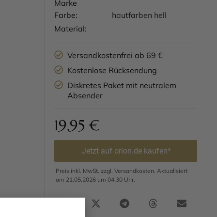
Marke
Farbe:
hautfarben hell
Material:
Versandkostenfrei ab 69 €
Kostenlose Rücksendung
Diskretes Paket mit neutralem
Absender
19,95
€
Jetzt auf orion.de kaufen*
Preis inkl. MwSt. zzgl. Versandkosten. Aktualisiert
am 21.05.2026 um 04.30 Uhr.