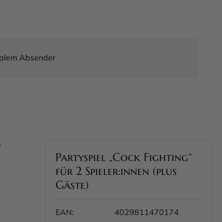
tralem Absender
ß
Partyspiel „Cock Fighting“
für 2 Spieler:innen (plus
Gäste)
EAN:
4029811470174