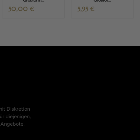
Großform...
Großfor...
50,00
€
5,95
€
it Diskretion
ür diejenigen,
d Angebote.