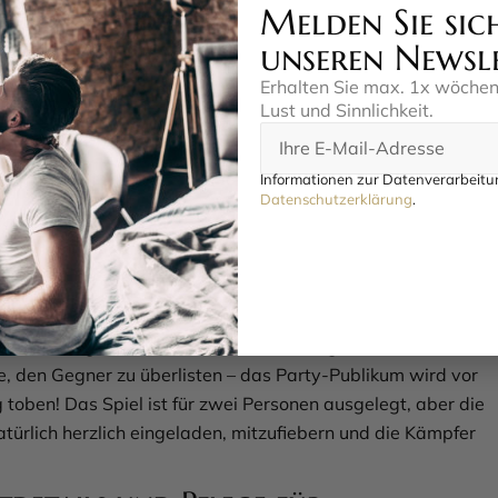
Melden Sie sic
he Erinnerungen.
unseren Newsl
ach geht der Penisduell-Spaß
Erhalten Sie max. 1x wöche
Lust und Sinnlichkeit.
ung für einen Cock Fighting-Kampf ist kinderleicht und in
en erledigt. Schnallen Sie einfach die verstellbaren
 ziehen Sie sie mit dem praktischen Verstellgleiter fest,
Informationen zur Datenverarbeitun
Datenschutzerklärung
.
 verrutscht, und befestigen Sie die aufgeblasenen
e mit dem Klettband am Gurt. Schon sind Sie bereit für den
urte passen sich flexibel an verschiedene Körpergrößen an
cher, sodass Sie sich voll und ganz auf die Action
n können. Sobald beide Kämpfer ausgerüstet sind, kann das
en. Schwingen Sie die Hüften, zielen Sie geschickt und
e, den Gegner zu überlisten – das Party-Publikum wird vor
 toben! Das Spiel ist für zwei Personen ausgelegt, aber die
atürlich herzlich eingeladen, mitzufiebern und die Kämpfer