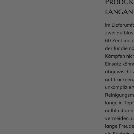
Produkt
langan
Im Lieferumf
zwei aufblas
60 Zentimete
der für die n
Kämpfen nich
Einsatz könn
abgewischt w
gut trocknen,
unkomplizier
Reinigungsmi
lange in Topf
aufblasbaren
vermeiden, u
lange Freude 
ein Erlebnis