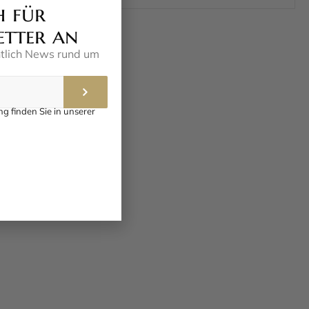
h für
etter an
ntlich News rund um
g finden Sie in unserer