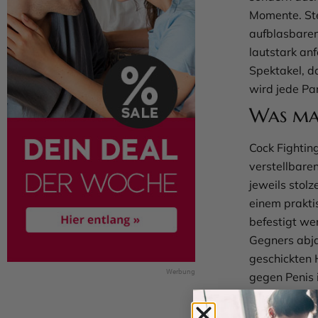
Momente. Ste
aufblasbaren
lautstark anf
Spektakel, da
wird jede Pa
Was ma
Cock Fightin
verstellbare
jeweils stolz
einem prakti
befestigt we
Gegners abja
geschickten 
gegen Penis 
Lacher sorgt.
Junggesellen