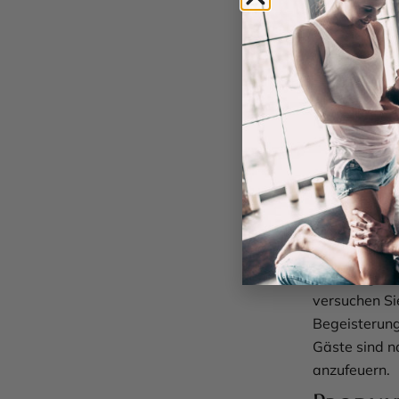
unvergesslic
So einf
Die Vorbereit
wenigen Minut
Hüftgurte um,
damit nichts
Riesenpeniss
Kampf! Die G
und sitzen si
konzentriere
Duell beginn
versuchen Si
Begeisterung
Gäste sind n
anzufeuern.