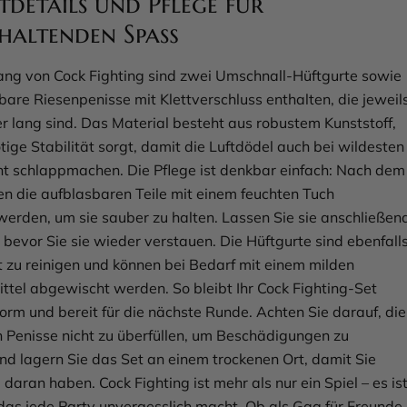
details und Pflege für
haltenden Spaß
ang von Cock Fighting sind zwei Umschnall-Hüftgurte sowie
bare Riesenpenisse mit Klettverschluss enthalten, die jeweil
r lang sind. Das Material besteht aus robustem Kunststoff,
ötige Stabilität sorgt, damit die Luftdödel auch bei wildesten
t schlappmachen. Die Pflege ist denkbar einfach: Nach dem
en die aufblasbaren Teile mit einem feuchten Tuch
erden, um sie sauber zu halten. Lassen Sie sie anschließen
 bevor Sie sie wieder verstauen. Die Hüftgurte sind ebenfall
t zu reinigen und können bei Bedarf mit einem milden
ttel abgewischt werden. So bleibt Ihr Cock Fighting-Set
orm und bereit für die nächste Runde. Achten Sie darauf, die
 Penisse nicht zu überfüllen, um Beschädigungen zu
nd lagern Sie das Set an einem trockenen Ort, damit Sie
daran haben. Cock Fighting ist mehr als nur ein Spiel – es is
, das jede Party unvergesslich macht. Ob als Gag für Freunde