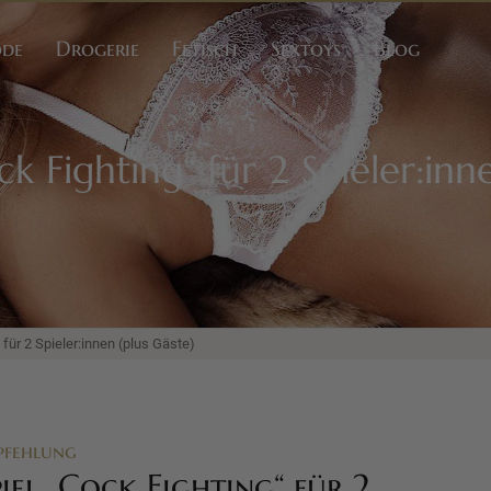
ode
Drogerie
Fetisch
Sextoys
Blog
ck Fighting“ für 2 Spieler:inn
 für 2 Spieler:innen (plus Gäste)
pfehlung
iel „Cock Fighting“ für 2