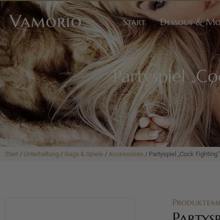
Vamorio
Start
Dessous & M
Partyspiel „Co
Start
/
Unterhaltung
/
Gags & Spiele
/
Accessoires
/ Partyspiel „Cock Fighting“
Produktem
Partysp