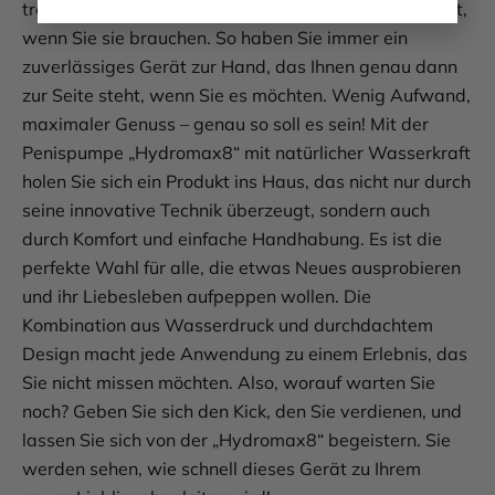
trockenen Ort auf, damit sie jederzeit einsatzbereit ist,
wenn Sie sie brauchen. So haben Sie immer ein
zuverlässiges Gerät zur Hand, das Ihnen genau dann
zur Seite steht, wenn Sie es möchten. Wenig Aufwand,
maximaler Genuss – genau so soll es sein! Mit der
Penispumpe „Hydromax8“ mit natürlicher Wasserkraft
holen Sie sich ein Produkt ins Haus, das nicht nur durch
seine innovative Technik überzeugt, sondern auch
durch Komfort und einfache Handhabung. Es ist die
perfekte Wahl für alle, die etwas Neues ausprobieren
und ihr Liebesleben aufpeppen wollen. Die
Kombination aus Wasserdruck und durchdachtem
Design macht jede Anwendung zu einem Erlebnis, das
Sie nicht missen möchten. Also, worauf warten Sie
noch? Geben Sie sich den Kick, den Sie verdienen, und
lassen Sie sich von der „Hydromax8“ begeistern. Sie
werden sehen, wie schnell dieses Gerät zu Ihrem