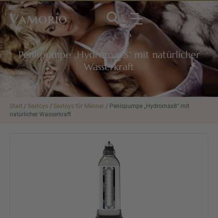
Vamorio
Penispumpe „Hydromax8“ mit natürlicher
Wasserkraft
Start
/
Sextoys
/
Sextoys für Männer
/ Penispumpe „Hydromax8“ mit
natürlicher Wasserkraft