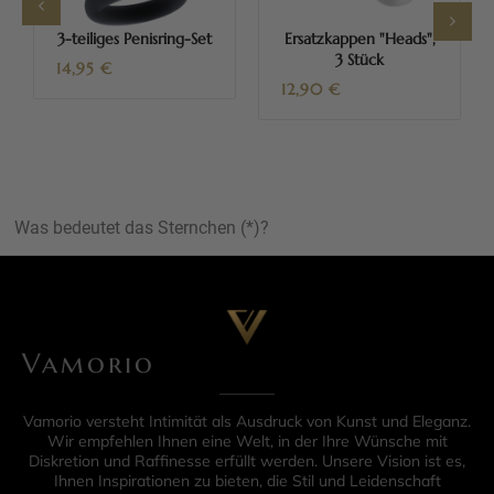
3-teiliges Penisring-Set
Ersatzkappen "Heads",
3 Stück
14,95
€
12,90
€
Was bedeutet das Sternchen (*)?
Vamorio
Vamorio versteht Intimität als Ausdruck von Kunst und Eleganz.
Wir empfehlen Ihnen eine Welt, in der Ihre Wünsche mit
Diskretion und Raffinesse erfüllt werden. Unsere Vision ist es,
Ihnen Inspirationen zu bieten, die Stil und Leidenschaft