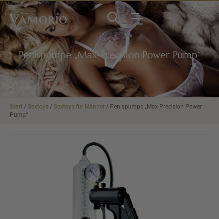
Vamorio
Penispumpe „Max-Precision Power Pump“
Start
/
Sextoys
/
Sextoys für Männer
/ Penispumpe „Max-Precision Power
Pump“