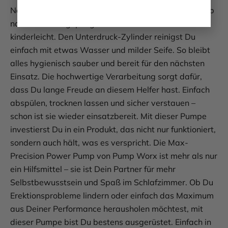
Nach dem Einsatz will die Max-Precision Power Pump
natürlich auch gepflegt werden – und das ist
kinderleicht. Den Unterdruck-Zylinder reinigst Du
einfach mit etwas Wasser und milder Seife. So bleibt
alles hygienisch sauber und bereit für den nächsten
Einsatz. Die hochwertige Verarbeitung sorgt dafür,
dass Du lange Freude an diesem Helfer hast. Einfach
abspülen, trocknen lassen und sicher verstauen –
schon ist sie wieder einsatzbereit. Mit dieser Pumpe
investierst Du in ein Produkt, das nicht nur funktioniert,
sondern auch hält, was es verspricht. Die Max-
Precision Power Pump von Pump Worx ist mehr als nur
ein Hilfsmittel – sie ist Dein Partner für mehr
Selbstbewusstsein und Spaß im Schlafzimmer. Ob Du
Erektionsprobleme lindern oder einfach das Maximum
aus Deiner Performance herausholen möchtest, mit
dieser Pumpe bist Du bestens ausgerüstet. Einfach in