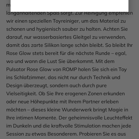
mit dem beiliegenden USB-Ladekabel für
langanhaltenden Spaß sorgt. Zur Reinigung empfehlen
wir einen speziellen Toyreiniger, um das Material zu
schonen und hygienisch sauber zu halten. Achten Sie
darauf, nur wasserbasiertes Gleitgel zu verwenden,
damit das zarte Silikon lange schön bleibt. So bleibt Ihr
Rose Glow stets bereit für die nächste Runde – egal,
wo und wann die Lust Sie überkommt. Mit dem
Pulsator Rose Glow von ROMP holen Sie sich ein Toy
ins Schlafzimmer, das nicht nur durch Technik und
Design überzeugt, sondern auch durch pure
Vielseitigkeit. Ob Sie Ihre erogenen Zonen erkunden
oder neue Höhepunkte mit Ihrem Partner erleben
möchten – dieses kleine Wunderwerk bringt Magie in
Ihre intimen Momente. Der geheimnisvolle Leuchteffekt
im Dunkeln und die kraftvolle Stimulation machen jede
Session zu etwas Besonderem. Probieren Sie es aus