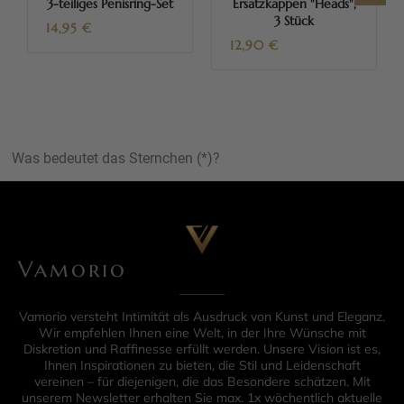
3-teiliges Penisring-Set
Ersatzkappen "Heads",
3 Stück
14,95
€
12,90
€
Was bedeutet das Sternchen (*)?
Vamorio
Vamorio versteht Intimität als Ausdruck von Kunst und Eleganz.
Wir empfehlen Ihnen eine Welt, in der Ihre Wünsche mit
Diskretion und Raffinesse erfüllt werden. Unsere Vision ist es,
Ihnen Inspirationen zu bieten, die Stil und Leidenschaft
vereinen – für diejenigen, die das Besondere schätzen. Mit
unserem Newsletter erhalten Sie max. 1x wöchentlich aktuelle