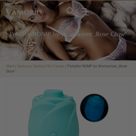
Vamorio
Pulsator ROMP by Womanizer „Rose Glow“
Start
/
Sextoys
/
Sextoys für Frauen
/ Pulsator ROMP by Womanizer „Rose
Glow“