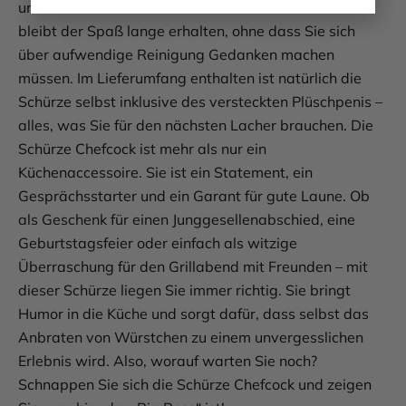
und schon ist sie bereit für den nächsten Einsatz. So
bleibt der Spaß lange erhalten, ohne dass Sie sich
über aufwendige Reinigung Gedanken machen
müssen. Im Lieferumfang enthalten ist natürlich die
Schürze selbst inklusive des versteckten Plüschpenis –
alles, was Sie für den nächsten Lacher brauchen. Die
Schürze Chefcock ist mehr als nur ein
Küchenaccessoire. Sie ist ein Statement, ein
Gesprächsstarter und ein Garant für gute Laune. Ob
als Geschenk für einen Junggesellenabschied, eine
Geburtstagsfeier oder einfach als witzige
Überraschung für den Grillabend mit Freunden – mit
dieser Schürze liegen Sie immer richtig. Sie bringt
Humor in die Küche und sorgt dafür, dass selbst das
Anbraten von Würstchen zu einem unvergesslichen
Erlebnis wird. Also, worauf warten Sie noch?
Schnappen Sie sich die Schürze Chefcock und zeigen