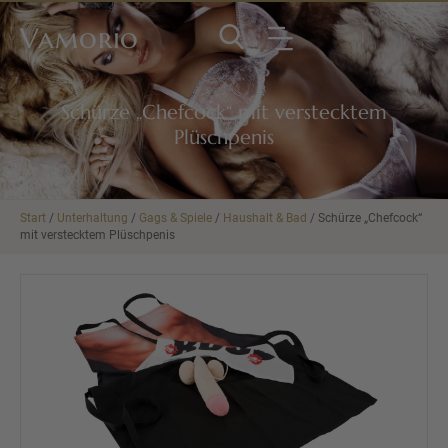
Vamorio
Schürze „Chefcock“ mit verstecktem
Plüschpenis
Start
/
Unterhaltung
/
Gags & Spiele
/
Haushalt & Bad
/ Schürze „Chefcock“
mit verstecktem Plüschpenis