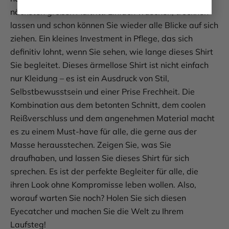
nächsten großen Auftritt. Einfach waschen, trocknen
lassen und schon können Sie wieder alle Blicke auf sich
ziehen. Ein kleines Investment in Pflege, das sich
definitiv lohnt, wenn Sie sehen, wie lange dieses Shirt
Sie begleitet. Dieses ärmellose Shirt ist nicht einfach
nur Kleidung – es ist ein Ausdruck von Stil,
Selbstbewusstsein und einer Prise Frechheit. Die
Kombination aus dem betonten Schnitt, dem coolen
Reißverschluss und dem angenehmen Material macht
es zu einem Must-have für alle, die gerne aus der
Masse herausstechen. Zeigen Sie, was Sie
draufhaben, und lassen Sie dieses Shirt für sich
sprechen. Es ist der perfekte Begleiter für alle, die
ihren Look ohne Kompromisse leben wollen. Also,
worauf warten Sie noch? Holen Sie sich diesen
Eyecatcher und machen Sie die Welt zu Ihrem
Laufsteg!