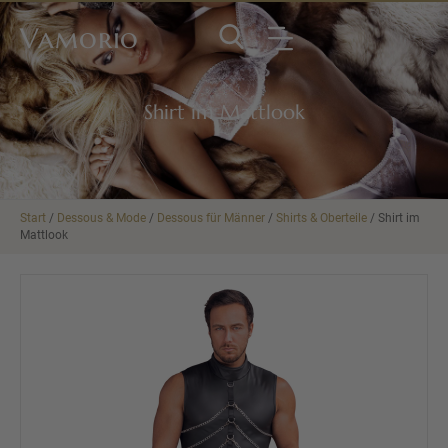
Vamorio
Shirt im Mattlook
Start
/
Dessous & Mode
/
Dessous für Männer
/
Shirts & Oberteile
/ Shirt im
Mattlook