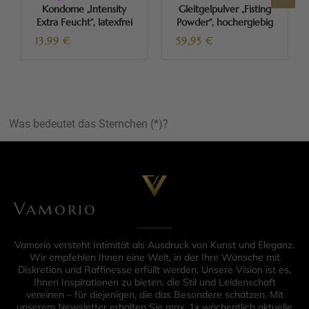
Kondome „Intensity
Gleitgelpulver „Fisting
Extra Feucht“, latexfrei
Powder“, hochergiebig
13,99
€
59,95
€
Was bedeutet das Sternchen (*)?
Vamorio
Vamorio versteht Intimität als Ausdruck von Kunst und Eleganz.
Wir empfehlen Ihnen eine Welt, in der Ihre Wünsche mit
Diskretion und Raffinesse erfüllt werden. Unsere Vision ist es,
Ihnen Inspirationen zu bieten, die Stil und Leidenschaft
vereinen – für diejenigen, die das Besondere schätzen. Mit
unserem Newsletter erhalten Sie max. 1x wöchentlich aktuelle