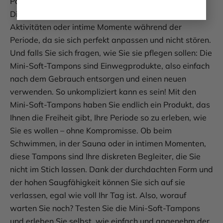
Partner um Hilfe, falls Sie sich dabei wohler fühlen.
Diese Tampons sind übrigens ideal für sportliche
Aktivitäten oder intime Momente während der
Periode, da sie sich perfekt anpassen und nicht stören.
Und falls Sie sich fragen, wie Sie sie pflegen sollen: Die
Mini-Soft-Tampons sind Einwegprodukte, also einfach
nach dem Gebrauch entsorgen und einen neuen
verwenden. So unkompliziert kann es sein! Mit den
Mini-Soft-Tampons haben Sie endlich ein Produkt, das
Ihnen die Freiheit gibt, Ihre Periode so zu erleben, wie
Sie es wollen – ohne Kompromisse. Ob beim
Schwimmen, in der Sauna oder in intimen Momenten,
diese Tampons sind Ihre diskreten Begleiter, die Sie
nicht im Stich lassen. Dank der durchdachten Form und
der hohen Saugfähigkeit können Sie sich auf sie
verlassen, egal wie voll Ihr Tag ist. Also, worauf
warten Sie noch? Testen Sie die Mini-Soft-Tampons
und erleben Sie selbst, wie einfach und angenehm der