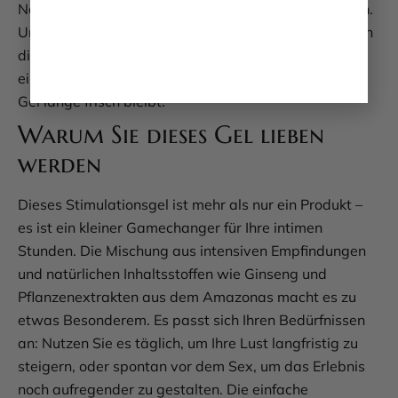
Nachttischschublade oder im Reisegepäck verstauen.
Und keine Sorge, die Pflege ist unkompliziert – einfach
die Tube nach Gebrauch gut verschließen und an
einem kühlen, trockenen Ort aufbewahren, damit das
Gel lange frisch bleibt.
Warum Sie dieses Gel lieben
werden
Dieses Stimulationsgel ist mehr als nur ein Produkt –
es ist ein kleiner Gamechanger für Ihre intimen
Stunden. Die Mischung aus intensiven Empfindungen
und natürlichen Inhaltsstoffen wie Ginseng und
Pflanzenextrakten aus dem Amazonas macht es zu
etwas Besonderem. Es passt sich Ihren Bedürfnissen
an: Nutzen Sie es täglich, um Ihre Lust langfristig zu
steigern, oder spontan vor dem Sex, um das Erlebnis
noch aufregender zu gestalten. Die einfache