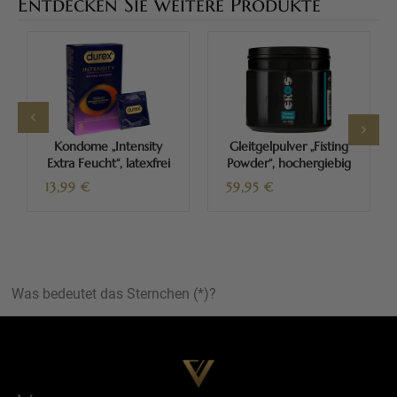
Entdecken Sie weitere Produkte
Kondome „Intensity
Gleitgelpulver „Fisting
Extra Feucht“, latexfrei
Powder“, hochergiebig
13,99
€
59,95
€
Was bedeutet das Sternchen (*)?