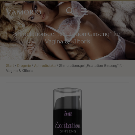
Vamorio
Stimulationsgel „Excitation Ginseng“ für
Vagina & Klitoris
Start
/
Drogerie
/
Aphrodisiaka
/ Stimulationsgel „Excitation Ginseng“ für
Vagina & Klitoris