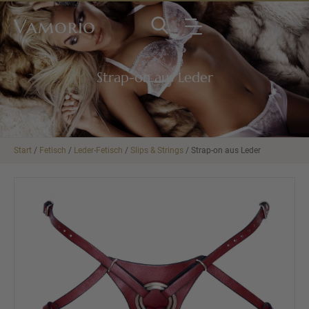
Vamorio
Strap-on aus Leder
Start
/
Fetisch
/
Leder-Fetisch
/
Slips & Strings
/ Strap-on aus Leder