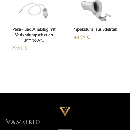
Penis- und Analplug mit
"Spekulum" aus Edelstahl
Verbindungsschlauch
44,95
€
„P*** to A*...
79,95
€
Vamorio