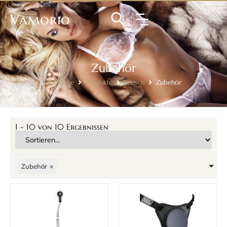
Vamorio
Zubehör
Startseite
Produkte
Fetisch
Zubehör
1
-
10
von
10
Ergebnissen
Zubehör
×