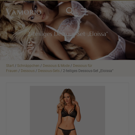
Vamorio
2-teiliges Dessous-Set „Eloissa“
Start
/
Schnäppchen
/
Dessous & Mode
/
Dessous für
Frauen
/
Dessous
/
Dessous-Sets
/ 2-teiliges Dessous-Set „Eloissa“