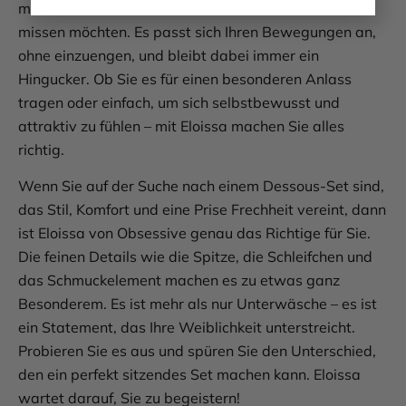
macht Eloissa zu einem Dessous, das Sie nicht mehr
missen möchten. Es passt sich Ihren Bewegungen an,
ohne einzuengen, und bleibt dabei immer ein
Hingucker. Ob Sie es für einen besonderen Anlass
tragen oder einfach, um sich selbstbewusst und
attraktiv zu fühlen – mit Eloissa machen Sie alles
richtig.
Wenn Sie auf der Suche nach einem Dessous-Set sind,
das Stil, Komfort und eine Prise Frechheit vereint, dann
ist Eloissa von Obsessive genau das Richtige für Sie.
Die feinen Details wie die Spitze, die Schleifchen und
das Schmuckelement machen es zu etwas ganz
Besonderem. Es ist mehr als nur Unterwäsche – es ist
ein Statement, das Ihre Weiblichkeit unterstreicht.
Probieren Sie es aus und spüren Sie den Unterschied,
den ein perfekt sitzendes Set machen kann. Eloissa
wartet darauf, Sie zu begeistern!