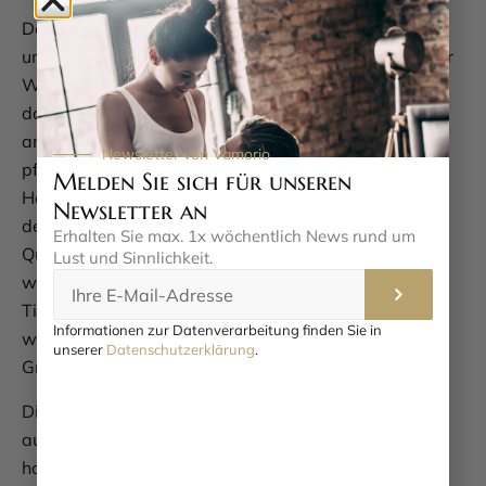
Das Eloissa Dessous-Set besteht aus 95 % Polyester
und 5 % Elasthan – eine Kombination, die nicht nur für
Weichheit und Elastizität sorgt, sondern auch dafür,
dass das Set seine Form behält. Der Stoff fühlt sich
angenehm auf der Haut an und ist gleichzeitig
Newsletter von Vamorio
pflegeleicht. Wir empfehlen Ihnen, das Set per
Melden Sie sich für unseren
Handwäsche zu reinigen, um die feinen Spitzen und
Newsletter an
den glänzenden Satin zu schonen. So bleibt die
Erhalten Sie max. 1x wöchentlich News rund um
Qualität lange erhalten, und Sie können sich immer
Lust und Sinnlichkeit.
wieder an dem makellosen Look erfreuen. Ein kleiner
Tipp: Achten Sie darauf, dass Sie die richtige Größe
Informationen zur Datenverarbeitung finden Sie in
wählen, denn Obsessive hat eine eigene
unserer
Datenschutzerklärung
.
Größentabelle, die Sie bei der Auswahl unterstützt.
Dieses Set ist nicht nur ein Augenschmaus, sondern
auch ein echtes Wohlfühlstück. Die Kombination aus
hochwertigen Materialien und durchdachtem Design