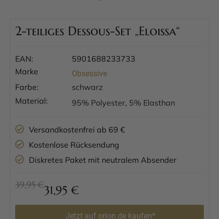
2-teiliges Dessous-Set „Eloissa“
EAN:
5901688233733
Marke
Obsessive
Farbe:
schwarz
Material:
95% Polyester, 5% Elasthan
Versandkostenfrei ab 69 €
Kostenlose Rücksendung
Diskretes Paket mit neutralem Absender
39,95 €
31,95
€
Jetzt auf orion.de kaufen*