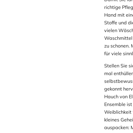
richtige Pfle
Hand mit ein
Stoffe und di
vielen Wäsch
Waschmittel 
zu schonen. M
für viele sin
Stellen Sie s
mal enthülle
selbstbewuss
gekonnt herv
Hauch von El
Ensemble ist
Weiblichkeit 
kleines Gehe
auspacken: M