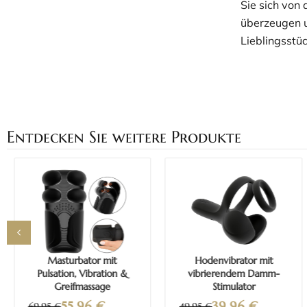
Sie sich von
überzeugen u
Lieblingsstüc
Entdecken Sie weitere Produkte
Mehr erfahren
Mehr erfahren
Masturbator mit
Hodenvibrator mit
Pulsation, Vibration &
vibrierendem Damm-
Greifmassage
Stimulator
55,96
€
39,96
€
69,95 €
49,95 €