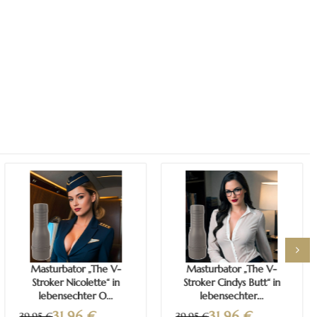
Mehr erfahren
Mehr erfahren
Masturbator „The V-
Masturbator „The V-
Stroker Nicolette“ in
Stroker Cindys Butt“ in
lebensechter O...
lebensechter...
31,96
€
31,96
€
39,95 €
39,95 €