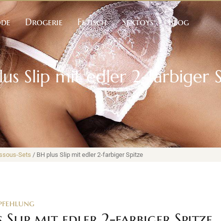
ode
Drogerie
Fetisch
Sextoys
Blog
us Slip mit edler 2-farbiger 
ssous-Sets
/ BH plus Slip mit edler 2-farbiger Spitze
pfehlung
 Slip mit edler 2-farbiger Spitze