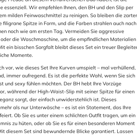
ge essenziell. Wir empfehlen Ihnen, den BH und den Slip per
em milden Feinwaschmittel zu reinigen. So bleiben die zarte
e filigrane Spitze in Form, und die Farben strahlen auch nach
en noch wie am ersten Tag. Vermeiden Sie aggressive
oder die Waschmaschine, um die empfindlichen Materialien
it ein bisschen Sorgfalt bleibt dieses Set ein treuer Begleite
nliche Momente.
ich vor, wie dieses Set Ihre Kurven umspielt – mal verhüllend,
nd, immer aufregend. Es ist die perfekte Wahl, wenn Sie sich
t und sexy fühlen möchten. Der BH hebt Ihre Vorzüge
or, während der High-Waist-Slip mit seiner Spitze für einen
eganz sorgt, der einfach unwiderstehlich ist. Dieses
 mehr als nur Unterwäsche – es ist ein Statement, das Ihre
feiert. Ob Sie es unter einem schlichten Outfit tragen, um ein
imnis zu hüten, oder ob Sie es für einen besonderen Moment
it diesem Set sind bewundernde Blicke garantiert. Lassen