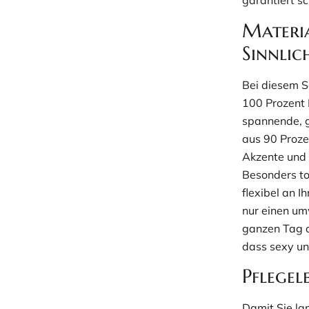
garantiert s
Materi
Sinnlic
Bei diesem Se
100 Prozent P
spannende, g
aus 90 Proze
Akzente und 
Besonders tol
flexibel an 
nur einen um
ganzen Tag o
dass sexy u
Pflegel
Damit Sie la