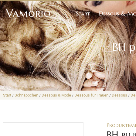
Vamorio
Start
Dessous & M
BH pl
Start
/
Schnäppchen
/
Dessous & Mode
/
Dessous für Frauen
/
Dessous
/
De
Produktem
BH plus