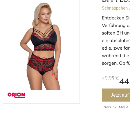
Schnäppchen
Entdecken Sie
Verführung 
soften BH un
ein absolutes
edle, zweifar
während die 
sorgen. Ob fü
49,95 €
44
Jetzt auf
Preis inkl. MwSt