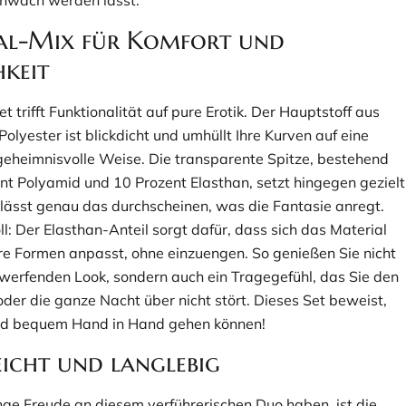
chwach werden lässt.
al-Mix für Komfort und
hkeit
t trifft Funktionalität auf pure Erotik. Der Hauptstoff aus
olyester ist blickdicht und umhüllt Ihre Kurven auf eine
eheimnisvolle Weise. Die transparente Spitze, bestehend
nt Polyamid und 10 Prozent Elasthan, setzt hingegen gezielt
lässt genau das durchscheinen, was die Fantasie anregt.
l: Der Elasthan-Anteil sorgt dafür, dass sich das Material
Ihre Formen anpasst, ohne einzuengen. So genießen Sie nicht
werfenden Look, sondern auch ein Tragegefühl, das Sie den
der die ganze Nacht über nicht stört. Dieses Set beweist,
nd bequem Hand in Hand gehen können!
eicht und langlebig
nge Freude an diesem verführerischen Duo haben, ist die