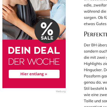
edle, zweifar
während die 
sorgen. Ob f
etwas Gutes 
Perfekt
Der BH überz
sondern auch
die mit zwei
Highlights z
Hingucker. D
Passform ganz
genau da, wo
Stil besteht 
wie eine zwe
Taille und so