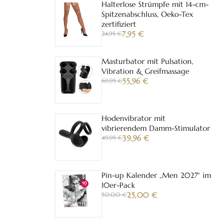
Halterlose Strümpfe mit 14-cm-
Spitzenabschluss, Oeko-Tex
zertifiziert
7,95
€
24,95 €
Masturbator mit Pulsation,
Vibration & Greifmassage
55,96
€
69,95 €
Hodenvibrator mit
vibrierendem Damm-Stimulator
39,96
€
49,95 €
Pin-up Kalender „Men 2027“ im
10er-Pack
25,00
€
50,00 €