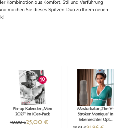
 der Kombination aus Komfort, Stil und Verführung
nd machen Sie dieses Spitzen-Duo zu Ihrem neuen
k!
Mehr erfahren
Mehr erfahren
Pin-up Kalender „Men
Masturbator „The V-
2027“ im 10er-Pack
Stroker Monique“ in
lebensechter Opt...
25,00
€
50,00 €
31,96
€
39,95 €