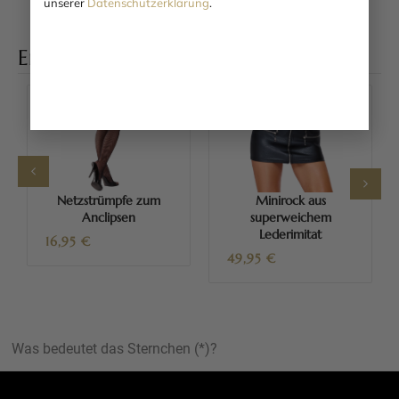
unserer
Datenschutzerklärung
.
Entdecken Sie weitere Produkte
Netzstrümpfe zum
Minirock aus
Anclipsen
superweichem
Lederimitat
16,95
€
49,95
€
Was bedeutet das Sternchen (*)?