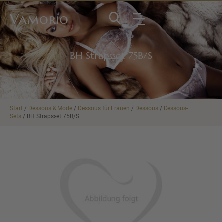
Vamorio
BH Strapsset 75B/S
Start
/
Dessous & Mode
/
Dessous für Frauen
/
Dessous
/
Dessous-
Sets
/ BH Strapsset 75B/S