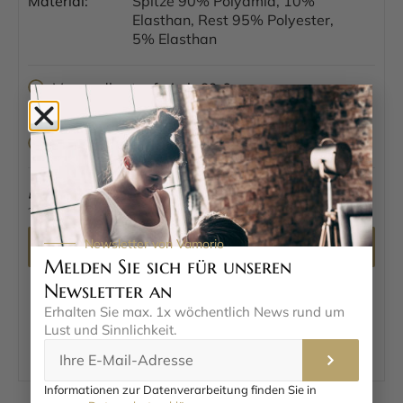
Material:
Spitze 90% Polyamid, 10%
Elasthan, Rest 95% Polyester,
5% Elasthan
Versandkostenfrei ab 69 €
Kostenlose Rücksendung
Diskretes Paket mit neutralem Absender
59,95
€
Newsletter von Vamorio
Jetzt auf orion.de kaufen*
Melden Sie sich für unseren
Preis inkl. MwSt. zzgl. Versandkosten. Aktualisiert am 16.06.2026 um
Newsletter an
04.34 Uhr.
Erhalten Sie max. 1x wöchentlich News rund um
Lust und Sinnlichkeit.
Informationen zur Datenverarbeitung finden Sie in