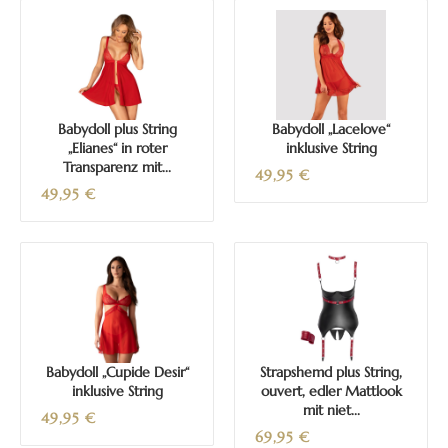
Babydoll plus String
Babydoll „Lacelove“
„Elianes“ in roter
inklusive String
Transparenz mit...
49,95
€
49,95
€
Babydoll „Cupide Desir“
Strapshemd plus String,
inklusive String
ouvert, edler Mattlook
mit niet...
49,95
€
69,95
€