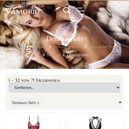
Vamorio
Dessous-Sets
Startseite
Produkte
Dessous & Mode
Dessous für Frauen
Dessous
Dessous-Sets
1
-
32
von
71
Ergebnissen
Dessous-Sets
×