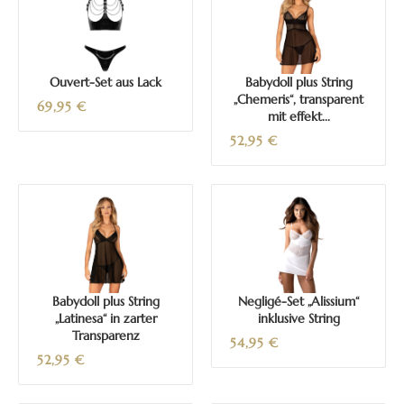
Ouvert-Set aus Lack
Babydoll plus String
„Chemeris“, transparent
69,95
€
mit effekt...
52,95
€
Babydoll plus String
Negligé-Set „Alissium“
„Latinesa“ in zarter
inklusive String
Transparenz
54,95
€
52,95
€