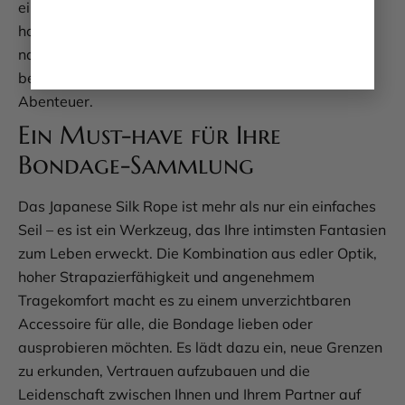
einsatzbereit für die nächste heiße Runde. Die
hochwertige Verarbeitung sorgt dafür, dass es auch
nach häufigem Gebrauch seine Form und Qualität
behält – ein treuer Begleiter für Ihre erotischen
Abenteuer.
Ein Must-have für Ihre
Bondage-Sammlung
Das Japanese Silk Rope ist mehr als nur ein einfaches
Seil – es ist ein Werkzeug, das Ihre intimsten Fantasien
zum Leben erweckt. Die Kombination aus edler Optik,
hoher Strapazierfähigkeit und angenehmem
Tragekomfort macht es zu einem unverzichtbaren
Accessoire für alle, die Bondage lieben oder
ausprobieren möchten. Es lädt dazu ein, neue Grenzen
zu erkunden, Vertrauen aufzubauen und die
Leidenschaft zwischen Ihnen und Ihrem Partner auf