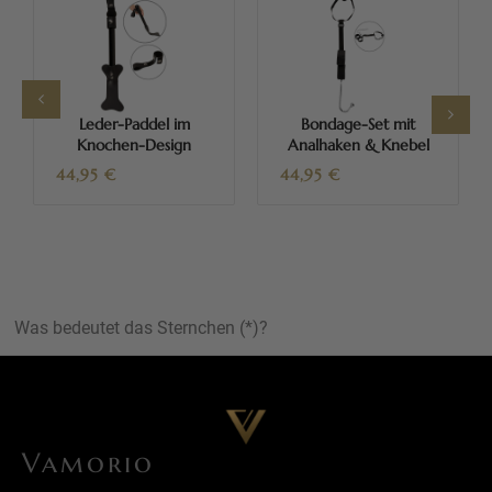
Leder-Paddel im
Bondage-Set mit
Knochen-Design
Analhaken & Knebel
44,95
€
44,95
€
Was bedeutet das Sternchen (*)?
Vamorio