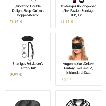
„Vibrating Double
10-teiliges Bondage-Set
Delight Strap-On“ mit
„Pink Passion Bondage
Doppelvibrator
Kit“, Gru...
79,95
€
49,95
€
3-teiliges Set „Lover’s
Augenmaske „Deluxe
Fantasy Kit“
Fantasy Love Mask“,
lichtundurchläss...
19,95
€
12,95
€