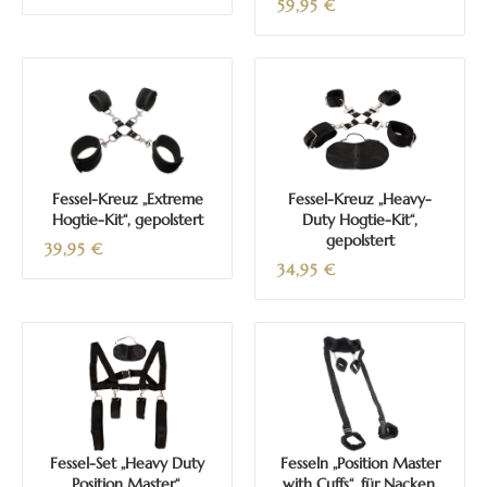
59,95
€
Fessel-Kreuz „Extreme
Fessel-Kreuz „Heavy-
Hogtie-Kit“, gepolstert
Duty Hogtie-Kit“,
gepolstert
39,95
€
34,95
€
Fessel-Set „Heavy Duty
Fesseln „Position Master
Position Master“,
with Cuffs“, für Nacken,