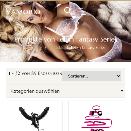
Vamorio
Produkte von Fetish Fantasy Series
Startseite
Produkte
Fetish Fantasy Series
1
-
32
von
89
Ergebnissen
Kategorien auswählen