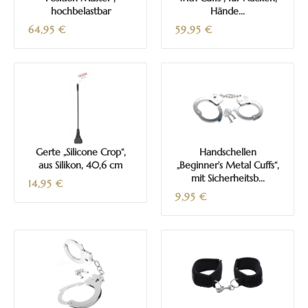
hochbelastbar
Hände...
64,95
€
59,95
€
Gerte „Silicone Crop“,
Handschellen
aus Silikon, 40,6 cm
„Beginner’s Metal Cuffs“,
mit Sicherheitsb...
14,95
€
9,95
€