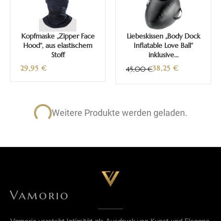
Kopfmaske „Zipper Face
Liebeskissen „Body Dock
Hood“, aus elastischem
Inflatable Love Ball“
Stoff
inklusive...
29,95
€
38,25
€
45,00 €
Weitere Produkte werden geladen.
Vamorio