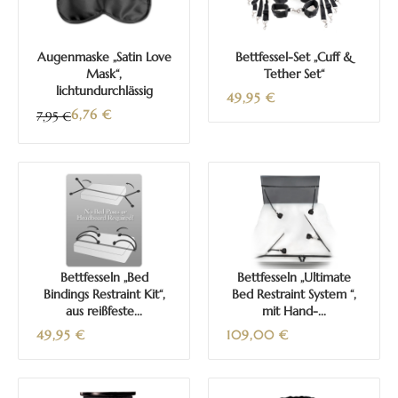
Augenmaske „Satin Love
Bettfessel-Set „Cuff &
Mask“,
Tether Set“
lichtundurchlässig
49,95
€
6,76
€
7,95 €
Bettfesseln „Bed
Bettfesseln „Ultimate
Bindings Restraint Kit“,
Bed Restraint System “,
aus reißfeste...
mit Hand-...
49,95
€
109,00
€