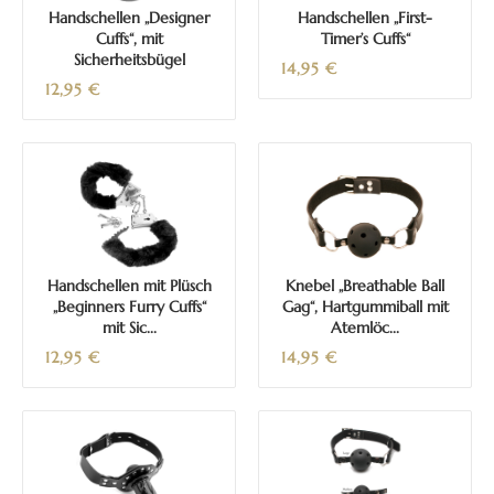
Handschellen „Designer
Handschellen „First-
Cuffs“, mit
Timer’s Cuffs“
Sicherheitsbügel
14,95
€
12,95
€
Handschellen mit Plüsch
Knebel „Breathable Ball
„Beginners Furry Cuffs“
Gag“, Hartgummiball mit
mit Sic...
Atemlöc...
12,95
€
14,95
€