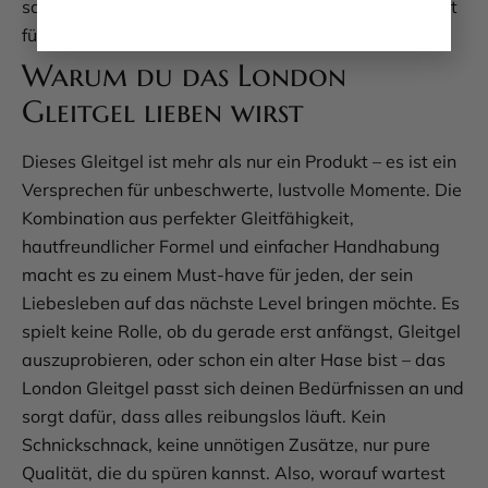
sauber zu halten. So bleibt alles hygienisch und bereit
für den nächsten Einsatz.
Warum du das London
Gleitgel lieben wirst
Dieses Gleitgel ist mehr als nur ein Produkt – es ist ein
Versprechen für unbeschwerte, lustvolle Momente. Die
Kombination aus perfekter Gleitfähigkeit,
hautfreundlicher Formel und einfacher Handhabung
macht es zu einem Must-have für jeden, der sein
Liebesleben auf das nächste Level bringen möchte. Es
spielt keine Rolle, ob du gerade erst anfängst, Gleitgel
auszuprobieren, oder schon ein alter Hase bist – das
London Gleitgel passt sich deinen Bedürfnissen an und
sorgt dafür, dass alles reibungslos läuft. Kein
Schnickschnack, keine unnötigen Zusätze, nur pure
Qualität, die du spüren kannst. Also, worauf wartest