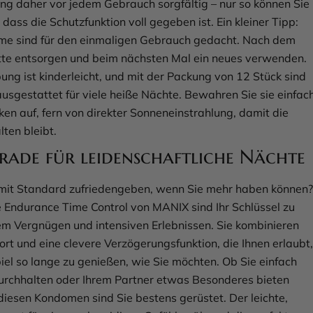
ng daher vor jedem Gebrauch sorgfältig – nur so können Sie
, dass die Schutzfunktion voll gegeben ist. Ein kleiner Tipp:
me sind für den einmaligen Gebrauch gedacht. Nach dem
tte entsorgen und beim nächsten Mal ein neues verwenden.
ng ist kinderleicht, und mit der Packung von 12 Stück sind
ausgestattet für viele heiße Nächte. Bewahren Sie sie einfac
ken auf, fern von direkter Sonneneinstrahlung, damit die
lten bleibt.
rade für leidenschaftliche Nächte
mit Standard zufriedengeben, wenn Sie mehr haben können?
Endurance Time Control von MANIX sind Ihr Schlüssel zu
 Vergnügen und intensiven Erlebnissen. Sie kombinieren
ort und eine clevere Verzögerungsfunktion, die Ihnen erlaubt,
iel so lange zu genießen, wie Sie möchten. Ob Sie einfach
urchhalten oder Ihrem Partner etwas Besonderes bieten
 diesen Kondomen sind Sie bestens gerüstet. Der leichte,