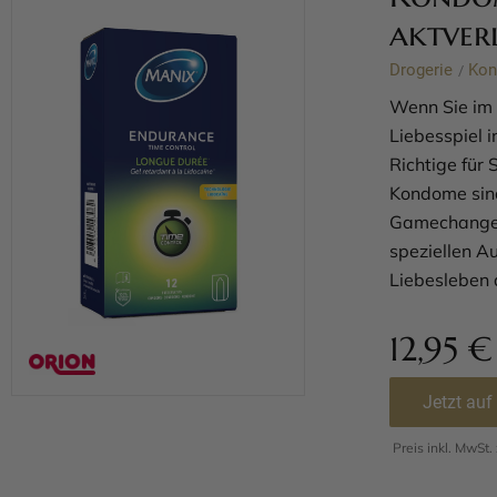
aktver
Drogerie
Ko
/
Wenn Sie im
Liebesspiel 
Richtige für
Kondome sind
Gamechanger 
speziellen A
Liebesleben 
12,95
€
Jetzt auf
Preis inkl. MwSt