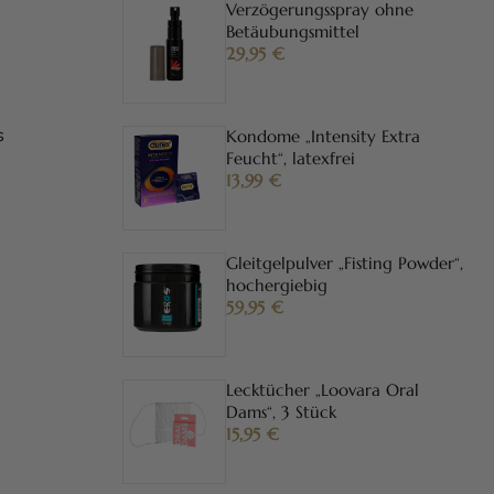
Verzögerungsspray ohne
Betäubungsmittel
29,95
€
s
Kondome „Intensity Extra
Feucht“, latexfrei
13,99
€
Gleitgelpulver „Fisting Powder“,
hochergiebig
59,95
€
Lecktücher „Loovara Oral
Dams“, 3 Stück
15,95
€