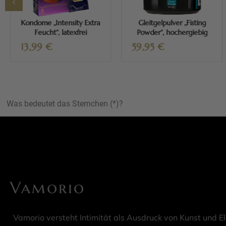
Kondome „Intensity Extra
Gleitgelpulver „Fisting
Feucht“, latexfrei
Powder“, hochergiebig
13,99
€
59,95
€
Was bedeutet das Sternchen (*)?
Vamorio
Vamorio versteht Intimität als Ausdruck von Kunst und E