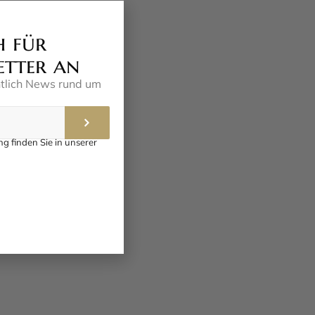
h für
etter an
ntlich News rund um
g finden Sie in unserer