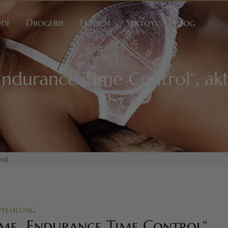
ode
Drogerie
Fetisch
Sextoys
Blog
durance Time Control“, ak
rnd
pfehlung
e „Endurance Time Control“,