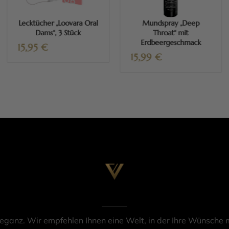
Lecktücher „Loovara Oral
Mundspray „Deep
Dams“, 3 Stück
Throat“ mit
Erdbeergeschmack
15,95
€
15,99
€
leganz. Wir empfehlen Ihnen eine Welt, in der Ihre Wünsche m