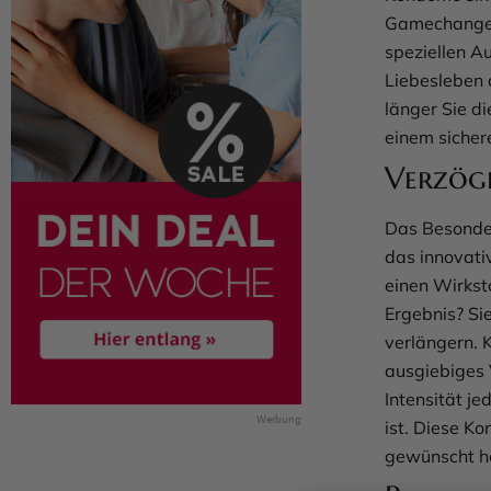
Gamechanger 
speziellen A
Liebesleben 
länger Sie d
einem sicher
Verzög
Das Besonde
das innovati
einen Wirksto
Ergebnis? Si
verlängern. K
ausgiebiges V
Intensität j
ist. Diese K
gewünscht ha