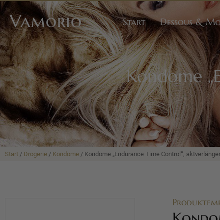
Vamorio
Start
Dessous & M
Kondome „En
Start
/
Drogerie
/
Kondome
/ Kondome „Endurance Time Control“, aktverlänge
Produktem
Kondom