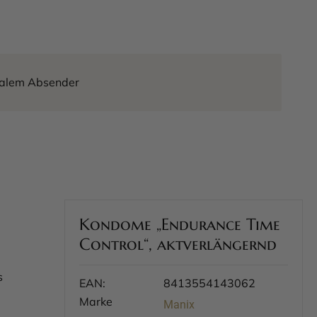
tralem Absender
Kondome „Endurance Time
Control“, aktverlängernd
s
EAN:
8413554143062
Marke
Manix