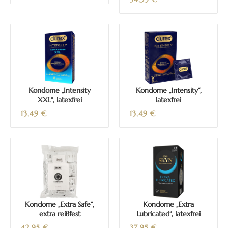
Kondome „Intensity
Kondome „Intensity“,
XXL“, latexfrei
latexfrei
13,49
€
13,49
€
Kondome „Extra Safe“,
Kondome „Extra
extra reißfest
Lubricated“, latexfrei
42,95
€
37,95
€