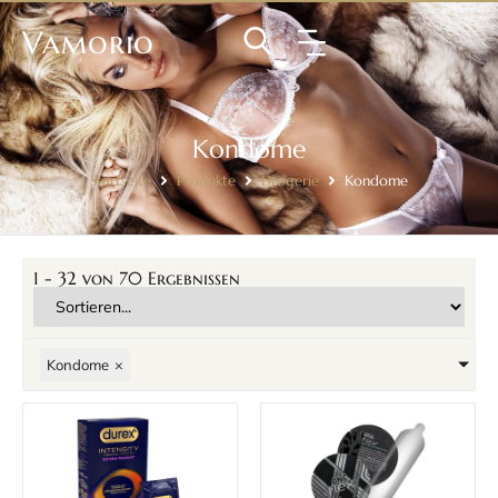
Vamorio
Kondome
Startseite
Produkte
Drogerie
Kondome
1
-
32
von
70
Ergebnissen
Kondome
×