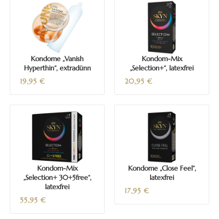
Kondome „Vanish
Kondom-Mix
Hyperthin“, extradünn
„Selection+“, latexfrei
19,95
€
20,95
€
Kondom-Mix
Kondome „Close Feel“,
„Selection+ 30+5free“,
latexfrei
latexfrei
17,95
€
55,95
€