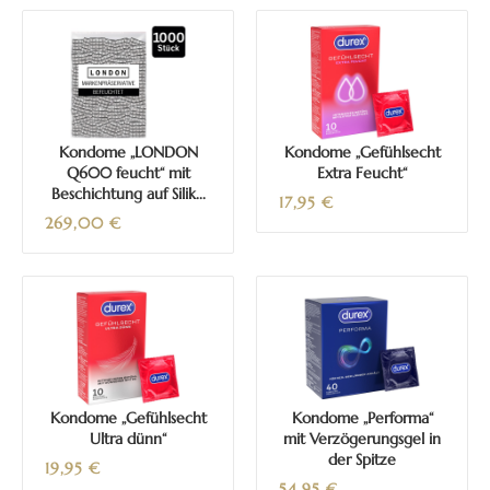
Kondome „LONDON
Kondome „Gefühlsecht
Q600 feucht“ mit
Extra Feucht“
Beschichtung auf Silik...
17,95
€
269,00
€
Kondome „Gefühlsecht
Kondome „Performa“
Ultra dünn“
mit Verzögerungsgel in
der Spitze
19,95
€
54,95
€