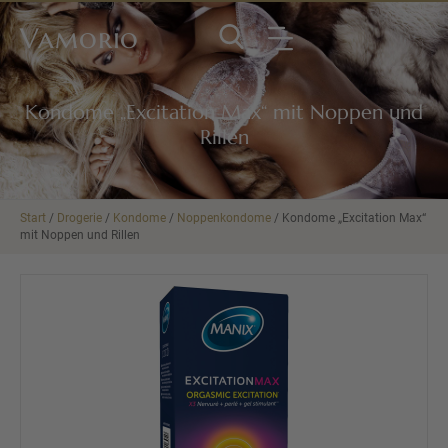
Vamorio
Kondome „Excitation Max“ mit Noppen und
Rillen
Start
/
Drogerie
/
Kondome
/
Noppenkondome
/ Kondome „Excitation Max“
mit Noppen und Rillen