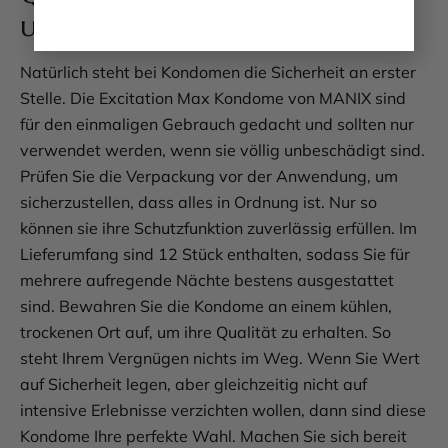
unbeschwerte Momente
Natürlich steht bei Kondomen die Sicherheit an erster
Stelle. Die Excitation Max Kondome von MANIX sind
für den einmaligen Gebrauch gedacht und sollten nur
verwendet werden, wenn sie völlig unbeschädigt sind.
Prüfen Sie die Verpackung vor der Anwendung, um
sicherzustellen, dass alles in Ordnung ist. Nur so
können sie ihre Schutzfunktion zuverlässig erfüllen. Im
Lieferumfang sind 12 Stück enthalten, sodass Sie für
mehrere aufregende Nächte bestens ausgestattet
sind. Bewahren Sie die Kondome an einem kühlen,
trockenen Ort auf, um ihre Qualität zu erhalten. So
steht Ihrem Vergnügen nichts im Weg. Wenn Sie Wert
auf Sicherheit legen, aber gleichzeitig nicht auf
intensive Erlebnisse verzichten wollen, dann sind diese
Kondome Ihre perfekte Wahl. Machen Sie sich bereit