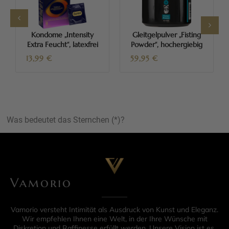
Kondome „Intensity
Gleitgelpulver „Fisting
Extra Feucht“, latexfrei
Powder“, hochergiebig
13,99
€
59,95
€
Was bedeutet das Sternchen (*)?
Vamorio
Vamorio versteht Intimität als Ausdruck von Kunst und Eleganz.
Wir empfehlen Ihnen eine Welt, in der Ihre Wünsche mit
Diskretion und Raffinesse erfüllt werden. Unsere Vision ist es,