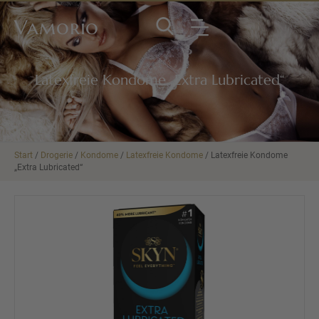
Vamorio
Latexfreie Kondome „Extra Lubricated“
Start
/
Drogerie
/
Kondome
/
Latexfreie Kondome
/ Latexfreie Kondome
„Extra Lubricated“