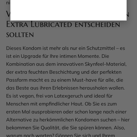
nicht verlieren.
Warum Sie sich für Manix Skyn
Extra Lubricated entscheiden
sollten
Dieses Kondom ist mehr als nur ein Schutzmittel – es
ist ein Upgrade für Ihre intimen Momente. Die
Kombination aus dem innovativen Skynfeel-Material,
der extra feuchten Beschichtung und der perfekten
Passform macht es zu einem Must-have für alle, die
das Beste aus ihren Erlebnissen herausholen wollen.
Es ist vegan, frei von Latexgeruch und ideal für
Menschen mit empfindlicher Haut. Ob Sie es zum
ersten Mal ausprobieren oder schon lange nach einer
Alternative zu herkömmlichen Kondomen suchen – hier
bekommen Sie Qualität, die Sie spüren können. Also,
warum noch warten? Gönnen Sie sich und Ihrem