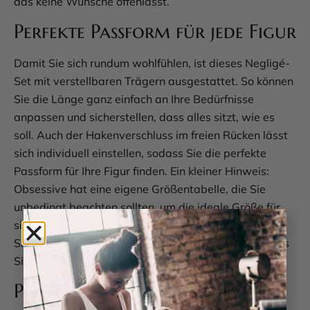
das keine Wünsche offenlässt.
Perfekte Passform für jede Figur
Damit Sie sich rundum wohlfühlen, ist dieses Negligé-
Set mit verstellbaren Trägern ausgestattet. So können
Sie die Länge ganz einfach an Ihre Bedürfnisse
anpassen und sicherstellen, dass alles sitzt, wie es
soll. Auch der Hakenverschluss im freien Rücken lässt
sich individuell einstellen, sodass Sie die perfekte
Passform für Ihre Figur finden. Ein kleiner Hinweis:
Obsessive hat eine eigene Größentabelle, die Sie
unbedingt beachten sollten, um die ideale Größe für
sich zu wählen. Dieses Set schmeichelt jeder
Silhouette und gibt Ihnen das Selbstbewusstsein, das
Sie verdienen.
Pflegeleicht und langlebig für