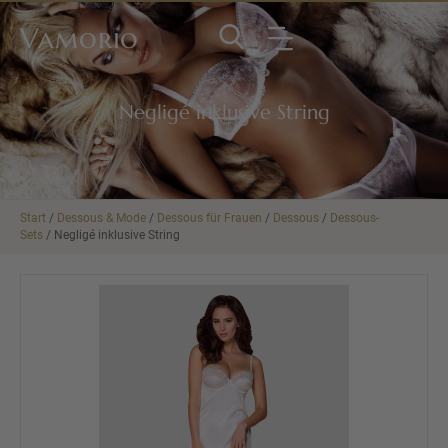
Vamorio
Negligé inklusive String
Start
/
Dessous & Mode
/
Dessous für Frauen
/
Dessous
/
Dessous-
Sets
/ Negligé inklusive String