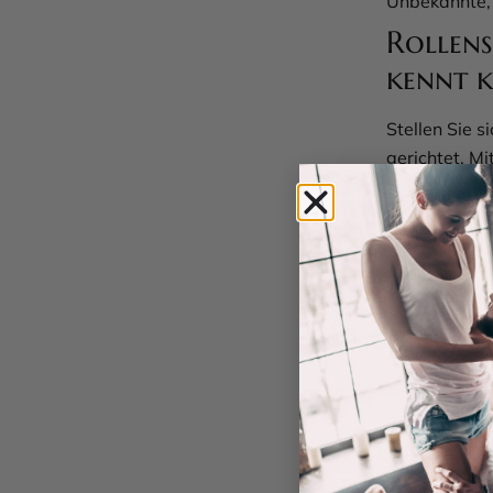
Unbekannte, 
Rollens
kennt k
Stellen Sie s
gerichtet. Mi
leicht gewel
perfekt für s
oder einfach
Perücke öffn
Stunden oder
sich in eine
übernehmen? 
gesetzt.
Pflegel
Perücke