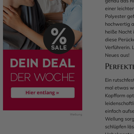
genau das Ri
einer leichte
Polyester gef
hochwertig a
heiße Nacht 
diese Perück
Verführerin. 
Neues aus!
Perfekt
Ein rutschfes
mal etwas wil
Kopfform opti
leidenschaftl
einfach aufse
Wellung sorge
schlüpfen lä