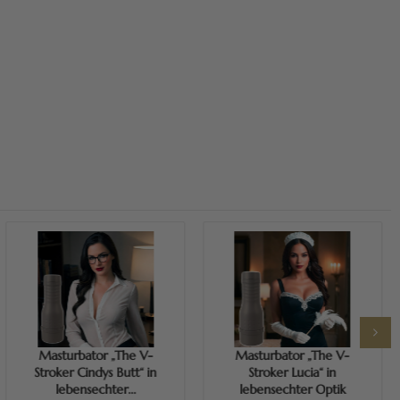
Mehr erfahren
Mehr erfahren
Masturbator „The V-
Masturbator „The V-
Stroker Cindys Butt“ in
Stroker Lucia“ in
lebensechter...
lebensechter Optik