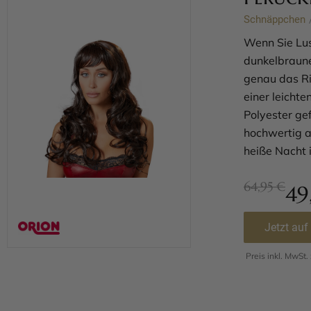
Schnäppchen
Wenn Sie Lus
dunkelbraune
genau das Ri
einer leichte
Polyester gef
hochwertig a
heiße Nacht 
64,95 €
49
Jetzt auf
Preis inkl. MwSt