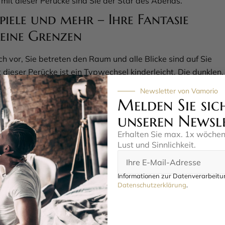
mit dieser Perücke sind Sie der Star des Abends.
piele und mehr – Ihre Fantasie
eine Grenzen
ich vor, Sie betreten den Raum und alle Blicke sind auf Sie
t dieser Perücke ist ein Typwechsel kinderleicht. Die dunklen,
lten Haare verleihen Ihnen eine ganz neue Ausstrahlung, die
Newsletter von Vamorio
pannende Rollenspiele ist. Ob Sie Ihren Partner überraschen
Melden Sie sic
 mal eine andere Seite von sich zeigen möchten – diese
unseren Newsl
et Ihnen die Tür zu neuen Abenteuern. Sie können für ein paar
Erhalten Sie max. 1x wöche
 eine ganze Nacht jemand völlig anderes sein. Wie wäre es,
Lust und Sinnlichkeit.
 femme fatale zu verwandeln und die Kontrolle zu
Mit diesem Accessoire sind Ihrer Kreativität keine Grenzen
Informationen zur Datenverarbeitun
Datenschutzerklärung
.
eicht und langlebig – so bleibt Ihre
 top in Form