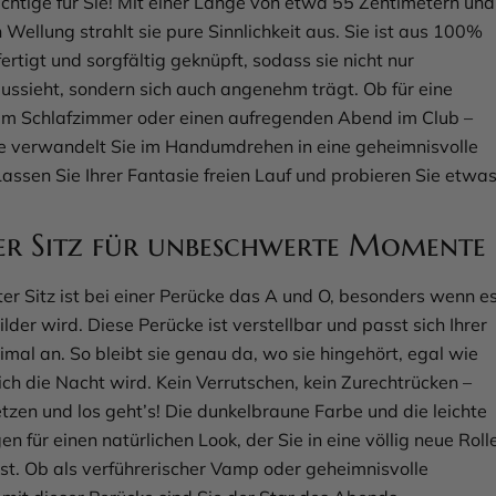
chtige für Sie! Mit einer Länge von etwa 55 Zentimetern und
n Wellung strahlt sie pure Sinnlichkeit aus. Sie ist aus 100%
ertigt und sorgfältig geknüpft, sodass sie nicht nur
ussieht, sondern sich auch angenehm trägt. Ob für eine
im Schlafzimmer oder einen aufregenden Abend im Club –
e verwandelt Sie im Handumdrehen in eine geheimnisvolle
Lassen Sie Ihrer Fantasie freien Lauf und probieren Sie etwa
er Sitz für unbeschwerte Momente
ter Sitz ist bei einer Perücke das A und O, besonders wenn e
der wird. Diese Perücke ist verstellbar und passt sich Ihrer
mal an. So bleibt sie genau da, wo sie hingehört, egal wie
ich die Nacht wird. Kein Verrutschen, kein Zurechtrücken –
tzen und los geht’s! Die dunkelbraune Farbe und die leichte
n für einen natürlichen Look, der Sie in eine völlig neue Roll
sst. Ob als verführerischer Vamp oder geheimnisvolle