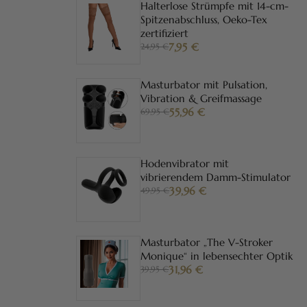
Halterlose Strümpfe mit 14-cm-
Spitzenabschluss, Oeko-Tex
zertifiziert
7,95
€
24,95 €
Masturbator mit Pulsation,
Vibration & Greifmassage
55,96
€
69,95 €
Hodenvibrator mit
vibrierendem Damm-Stimulator
39,96
€
49,95 €
Masturbator „The V-Stroker
Monique“ in lebensechter Optik
31,96
€
39,95 €