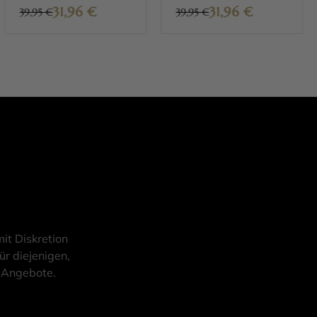
31,96
€
31,96
€
39,95 €
39,95 €
it Diskretion
ür diejenigen,
d Angebote.