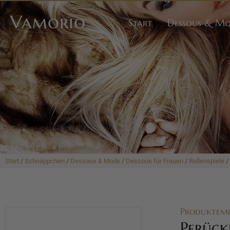
Vamorio
Start
Dessous & M
Start
/
Schnäppchen
/
Dessous & Mode
/
Dessous für Frauen
/
Rollenspiele
/
Produktem
Perück