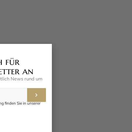
h für
etter an
ntlich News rund um
g finden Sie in unserer