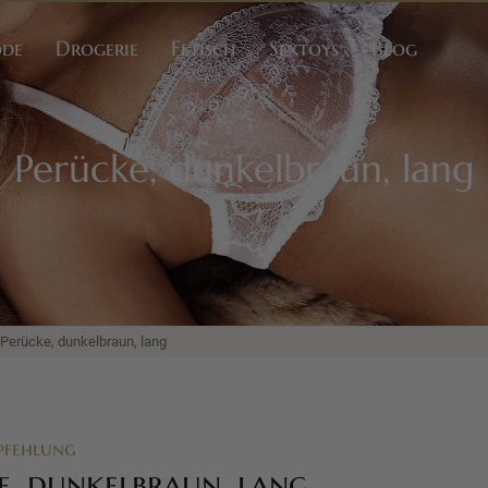
ode
Drogerie
Fetisch
Sextoys
Blog
Perücke, dunkelbraun, lang
 Perücke, dunkelbraun, lang
pfehlung
e, dunkelbraun, lang