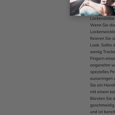
Damit Sie la
einfache Tip
Lockenstäbe 
Wenn Sie die
Lockenwickle
fixieren Sie
Look. Sollte 
wenig Trocke
Fingern einar
angenehm wa
spezielles P
auswringen 
Sie ein Hand
mit einem ka
Bürsten Sie 
geschmeidig 
und ist berei