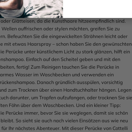
nge Freude an Ihrer neuen Perücke haben, gibt es ein paar
ps zur Pflege und Handhabung. Bitte verzichten Sie auf
oder Glätteisen, da die Kunsthaare hitzeempfindlich sind.
 Wellen auffrischen oder stylen möchten, greifen Sie zu
rn. Befeuchten Sie die eingewickelten Strähnen leicht oder
 sie mit etwas Haarspray – schon haben Sie den gewünschten
die Perücke unter künstlichem Licht zu stark glänzen, hilft ein
nshampoo. Einfach auf den Scheitel geben und mit den
beiten, fertig! Zum Reinigen tauchen Sie die Perücke in
rmes Wasser im Waschbecken und verwenden ein
erückenshampoo. Danach gründlich ausspülen, vorsichtig
und zum Trocknen über einen Handtuchhalter hängen. Legen
tuch darunter, um Tropfen aufzufangen, oder trocknen Sie si
lten Föhn über dem Waschbecken. Und ein kleiner Tipp:
die Perücke immer, bevor Sie sie weglegen, damit sie schön
bleibt. So sieht sie auch nach vielen Einsätzen aus wie neu
t für Ihr nächstes Abenteuer. Mit dieser Perücke von Cottelli