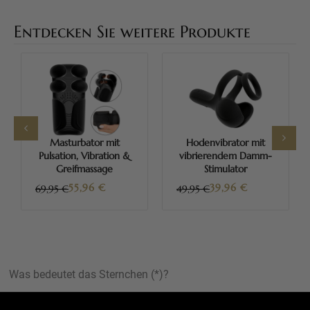
Entdecken Sie weitere Produkte
Masturbator mit
Hodenvibrator mit
Pulsation, Vibration &
vibrierendem Damm-
Greifmassage
Stimulator
55,96
€
39,96
€
69,95 €
49,95 €
Was bedeutet das Sternchen (*)?