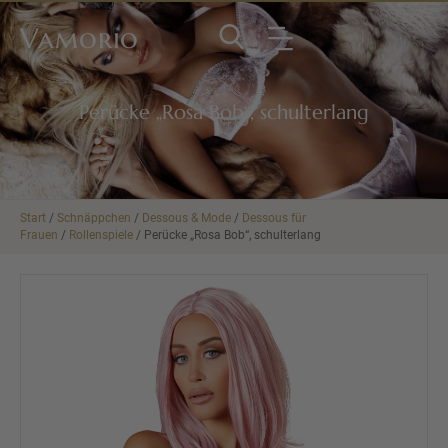
Vamorio
Perücke „Rosa Bob“, schulterlang
Start
/
Schnäppchen
/
Dessous & Mode
/
Dessous für
Frauen
/
Rollenspiele
/ Perücke „Rosa Bob“, schulterlang