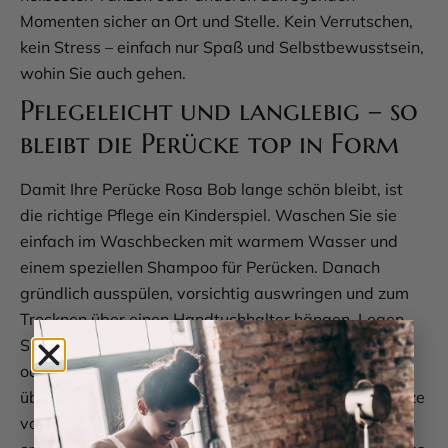
Momenten sicher an Ort und Stelle. Kein Verrutschen,
kein Stress – einfach nur Spaß und Selbstbewusstsein,
wohin Sie auch gehen.
Pflegeleicht und langlebig – so
bleibt die Perücke top in Form
Damit Ihre Perücke Rosa Bob lange schön bleibt, ist
die richtige Pflege ein Kinderspiel. Waschen Sie sie
einfach im Waschbecken mit warmem Wasser und
einem speziellen Shampoo für Perücken. Danach
gründlich ausspülen, vorsichtig auswringen und zum
Trocknen über einen Handtuchhalter hängen. Legen
Sie ein Handtuch darunter, um Tropfen aufzufangen,
oder trocknen Sie die Perücke mit einem kalten Föhn
über dem Waschbecken. Wichtig: Vermeiden Sie Hitze
von Lockenstäben oder Glätteisen, da das Kunsthaar